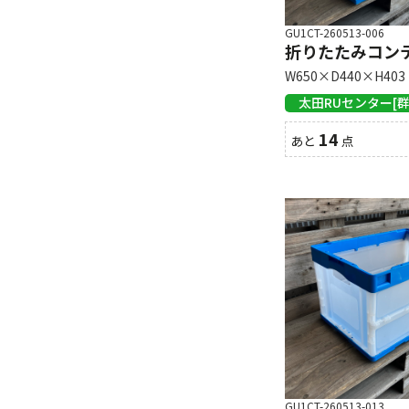
GU1CT-260513-006
折りたたみコンテナ
W650×D440×H403
太田RUセンター[群
14
あと
点
GU1CT-260513-013