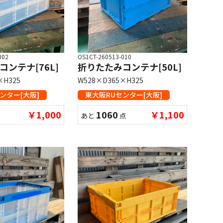
002
OS1CT-260513-010
ンテナ[76L]
折りたたみコンテナ[50L]
×H325
W528×D365×H325
ンター[大阪]
東大阪RUセンター[大阪]
￥1,000
1060
￥1,100
あと
点