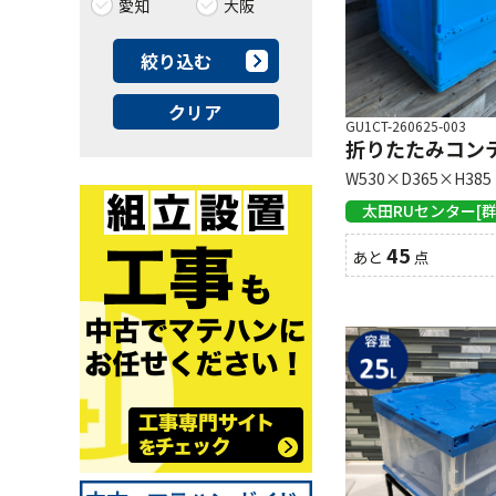
愛知
大阪
絞り込む
クリア
GU1CT-260625-003
折りたたみコンテナ
W530×D365×H385
太田RUセンター[群
45
あと
点