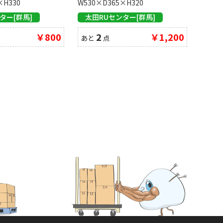
×H330
W530×D365×H320
ター[群馬]
太田RUセンター[群馬]
￥800
2
￥1,200
あと
点