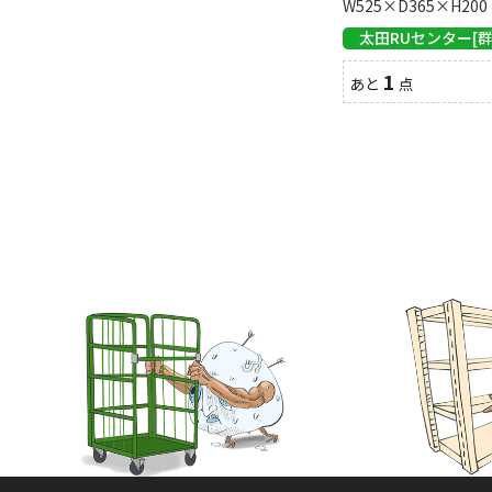
W525×D365×H200
太田RUセンター[群
1
あと
点