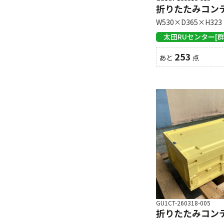
折りたたみコンテナ
W530×D365×H323
太田RUセンター[群
253
あと
点
GU1CT-260318-005
折りたたみコンテナ