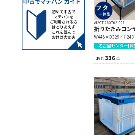
AI2CT-260702-001
折りたたみコンテナ
W445×D329×H243
名古屋センター[愛
336
あと
点