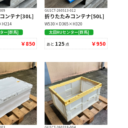
009
GU1CT-260513-012
ンテナ[30L]
折りたたみコンテナ[50L]
×H214
W530×D365×H320
ター[群馬]
太田RUセンター[群馬]
￥850
125
￥950
あと
点
003
GU1CT-260318-004