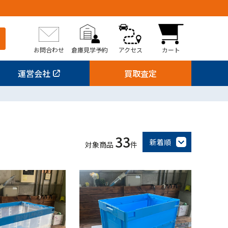
お問合わせ
倉庫見学予約
アクセス
カート
運営会社
買取査定
33
新着順
対象商品
件