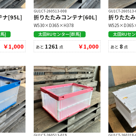
GU1CT-260513-008
GU1CT-260513-
[95L]
折りたたみコンテナ[60L]
折りたたみコ
W530×D365×H378
W525×D365
馬]
太田RUセンター[群馬]
太田RUセン
￥1,000
1261
￥1,000
8
あと
点
あと
点
GU1CT-260513-019
GU1CT-260318-