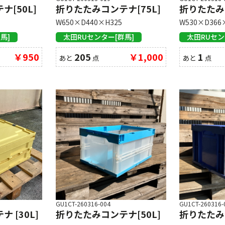
[50L]
折りたたみコンテナ[75L]
折りたたみコ
W650×D440×H325
W530×D366
馬]
太田RUセンター[群馬]
太田RUセン
￥950
205
￥1,000
1
あと
点
あと
点
GU1CT-260316-004
GU1CT-260316-
 [30L]
折りたたみコンテナ[50L]
折りたたみコ