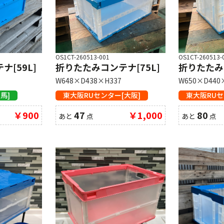
OS1CT-260513-001
OS1CT-260513-
[59L]
折りたたみコンテナ[75L]
折りたたみコ
W648×D438×H337
W650×D440
馬]
東大阪RUセンター[大阪]
東大阪RUセ
￥900
47
￥1,000
80
あと
点
あと
点