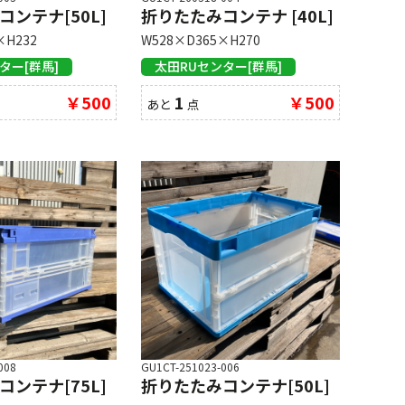
ンテナ[50L]
折りたたみコンテナ [40L]
×H232
W528×D365×H270
ター[群馬]
太田RUセンター[群馬]
￥500
1
￥500
あと
点
008
GU1CT-251023-006
ンテナ[75L]
折りたたみコンテナ[50L]