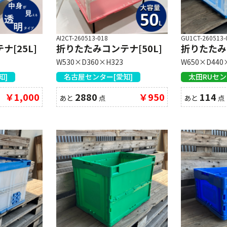
AI2CT-260513-018
GU1CT-260513-
[25L]
折りたたみコンテナ[50L]
折りたたみコ
W530×D360×H323
W650×D440
知]
名古屋センター[愛知]
太田RUセン
￥1,000
2880
￥950
114
あと
点
あと
点