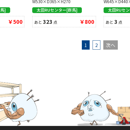
W530×D365×H270
W645×D440
馬]
太田RUセンター[群馬]
太田RUセン
￥500
323
￥800
3
あと
点
あと
点
1
2
次へ