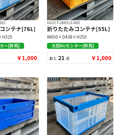
002
GU1CT-260513-005
ンテナ[76L]
折りたたみコンテナ[55L]
×H325
W650×D438×H250
ター[群馬]
太田RUセンター[群馬]
￥1,000
21
￥1,000
あと
点