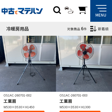
絞り込み条件
サブカテゴリ
冷暖房用品
6
新着順
対象商品
件
在庫場所
群馬
埼玉
愛知
大阪
OS1AC-260701-002
OS1AC-260701-003
工業扇
工業扇
W530×D530×H1450
W530×D530×H1300
クリア