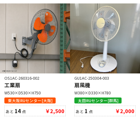
OS1AC-260316-002
GU1AC-250304-003
工業扇
扇風機
W530×D530×H750
W380×D330×H780
東大阪RUセンター[大阪]
太田RUセンター[群馬]
14
￥2,500
1
￥2,000
あと
点
あと
点