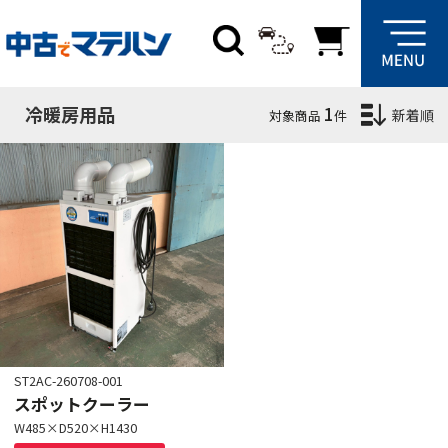
絞り込み条件
サブカテゴリ
冷暖房用品
1
新着順
対象商品
件
在庫場所
群馬
埼玉
愛知
大阪
ST2AC-260708-001
スポットクーラー
W485×D520×H1430
クリア