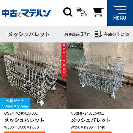
絞り込み条件
サイズ
メッシュパレット
27
在庫の多い順
対象商品
件
W
mm
D
mm
H
mm
在庫場所
群馬
埼玉
愛知
大阪
OS2MP-240415-002
OS2MP-240826-001
メッシュパレット
メッシュパレット
W800×D600×H630
W950×D700×H740