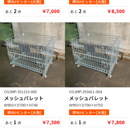
堺RUセンター[大阪]
堺RUセンター[大阪]
2
￥7,000
2
￥8,500
あと
点
あと
点
クリア
OS2MP-251215-005
OS2MP-250411-004
メッシュパレット
メッシュパレット
W950×D700×H740
W950×D700×H750
堺RUセンター[大阪]
堺RUセンター[大阪]
1
￥7,500
1
￥7,800
あと
点
あと
点