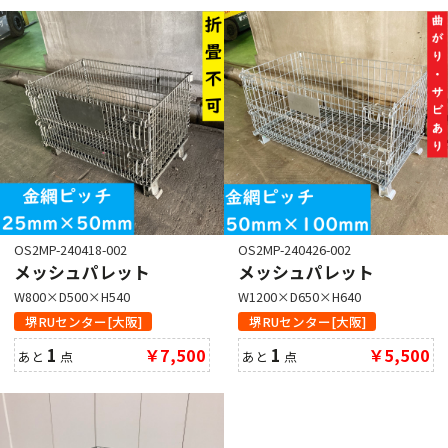
OS2MP-240418-002
OS2MP-240426-002
メッシュパレット
メッシュパレット
W800×D500×H540
W1200×D650×H640
堺RUセンター[大阪]
堺RUセンター[大阪]
1
￥7,500
1
￥5,500
あと
点
あと
点