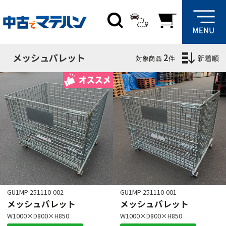
絞り込み条件
サイズ
メッシュパレット
2
新着順
対象商品
件
W
mm
D
mm
H
mm
在庫場所
群馬
埼玉
愛知
大阪
GU1MP-251110-002
GU1MP-251110-001
メッシュパレット
メッシュパレット
W1000×D800×H850
W1000×D800×H850