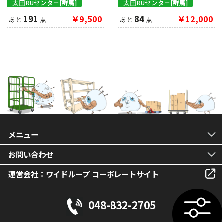
太田RUセンター[群馬]
太田RUセンター[群馬]
191
￥9,500
84
￥12,000
あと
点
あと
点
クリア
メニュー
お問い合わせ
運営会社：ワイドループ コーポレートサイト
048-832-2705