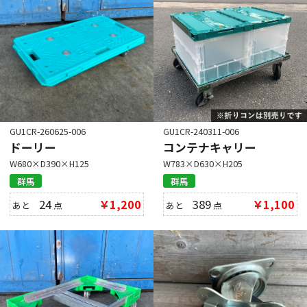
GU1CR-260625-006
GU1CR-240311-006
ドーリー
コンテナキャリー
W680×D390×H125
W783×D630×H205
群馬
群馬
24
￥1,200
389
￥1,100
あと
点
あと
点