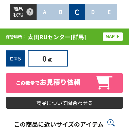
商品
C
A
B
D
E
状態
太田RUセンター[群馬]
保管場所：
0
在庫数
点
商品について問合わせる
この商品に近いサイズのアイテム