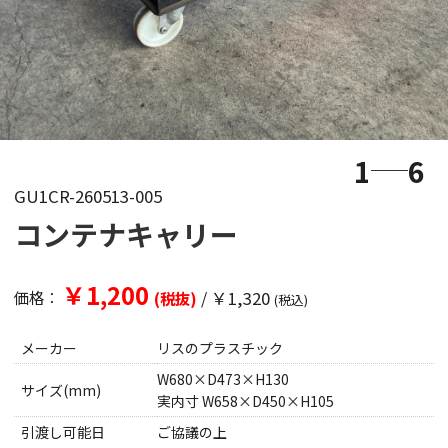
1
6
GU1CR-260513-005
コンテナキャリー
￥1,200
/
￥1,320
価格：
(税抜)
(税込)
メーカー
リスのプラスチック
W680×D473×H130
サイズ(mm)
実内寸 W658×D450×H105
引渡し可能日
ご協議の上