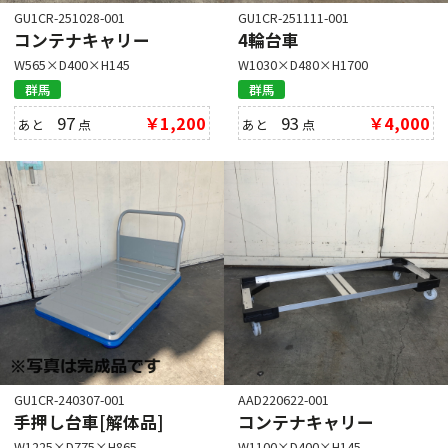
GU1CR-251028-001
GU1CR-251111-001
コンテナキャリー
4輪台車
W565×D400×H145
W1030×D480×H1700
群馬
群馬
97
￥1,200
93
￥4,000
あと
点
あと
点
GU1CR-240307-001
AAD220622-001
手押し台車[解体品]
コンテナキャリー
W1225×D775×H865
W1100×D400×H145