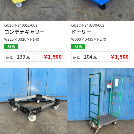
GU1CR-240911-002
GU1CR-240830-002
コンテナキャリー
ドーリー
W725×D320×H140
W600×D435×H270
群馬
群馬
139
￥1,500
104
￥1,500
あと
点
あと
点