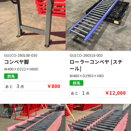
GU1CO-260108-030
GU1CO-260318-003
コンベヤ脚
ローラーコンベヤ [スチ
ール]
W490×D222×H600
W460×D2950×H80
群馬
群馬
3
￥800
あと
点
1
￥12,000
あと
点