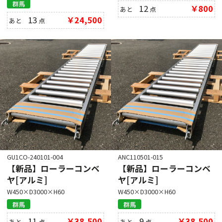
群馬
12
￥800
あと
点
13
￥24,500
あと
点
GU1CO-240101-004
ANC110501-015
【新品】ローラーコンベ
【新品】ローラーコンベ
ヤ[アルミ]
ヤ[アルミ]
W450×D3000×H60
W450×D3000×H60
群馬
群馬
11
￥38,500
9
￥38,500
あと
点
あと
点