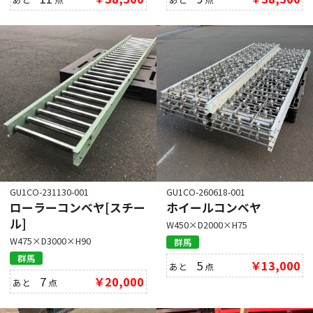
GU1CO-231130-001
GU1CO-260618-001
ローラーコンベヤ[スチー
ホイールコンベヤ
ル]
W450×D2000×H75
W475×D3000×H90
群馬
群馬
5
￥13,000
あと
点
7
￥20,000
あと
点