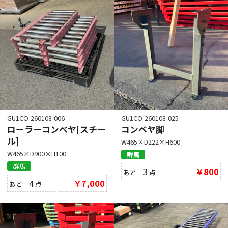
GU1CO-260108-006
GU1CO-260108-025
ローラーコンベヤ[スチー
コンベヤ脚
ル]
W465×D222×H600
W465×D900×H100
群馬
群馬
3
￥800
あと
点
4
￥7,000
あと
点