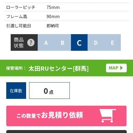
ローラーピッチ
75mm
フレーム高
90mm
引渡し可能日
即納可
商品
C
A
B
D
E
状態
太田RUセンター[群馬]
保管場所：
0
在庫数
点