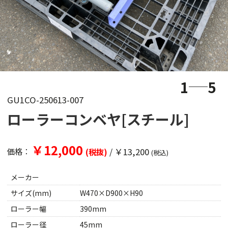
1
5
GU1CO-250613-007
ローラーコンベヤ[スチール]
￥12,000
/
￥13,200
価格：
(税抜)
(税込)
メーカー
サイズ(mm)
W470×D900×H90
ローラー幅
390mm
ローラー径
45mm