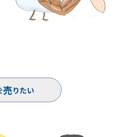
売
を
りたい