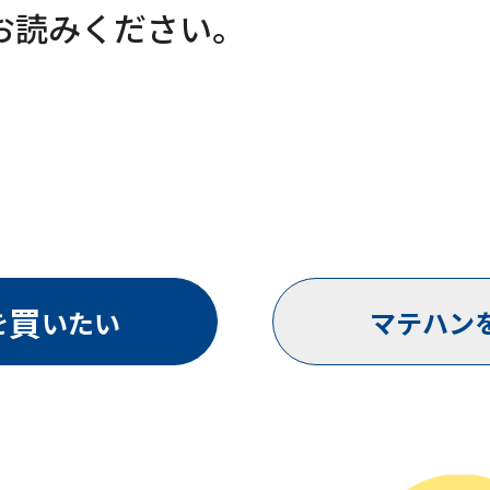
お読みください。
買
を
いたい
マテハン