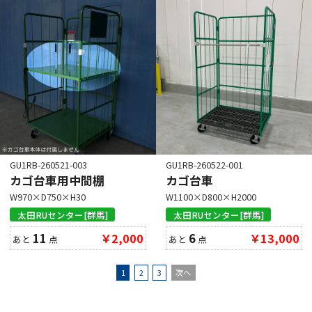
GU1RB-260521-003
GU1RB-260522-001
カゴ台車用中間棚
カゴ台車
W970×D750×H30
W1100×D800×H2000
太田RUセンター[群馬]
太田RUセンター[群馬]
11
￥2,000
6
￥13,000
あと
点
あと
点
1
2
3
次へ