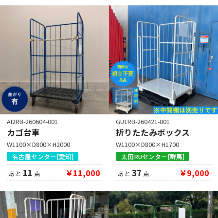
AI2RB-260604-001
GU1RB-260421-001
カゴ台車
折りたたみボックス
W1100×D800×H2000
W1100×D800×H1700
名古屋センター[愛知]
太田RUセンター[群馬]
11
￥11,000
37
￥9,000
あと
点
あと
点