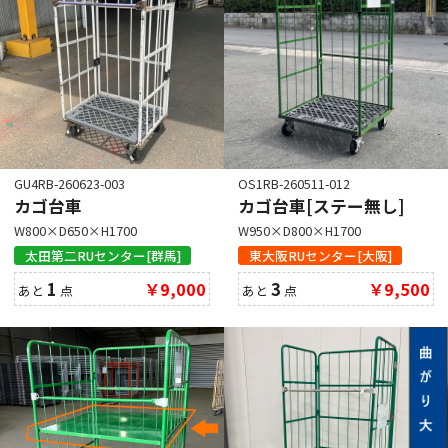
GU4RB-260623-003
OS1RB-260511-012
カゴ台車
カゴ台車[ステー無し]
W800×D650×H1700
W950×D800×H1700
太田第二RUセンター[群馬]
東大阪RUセンター[大阪]
1
￥9,000
3
￥9,500
あと
点
あと
点