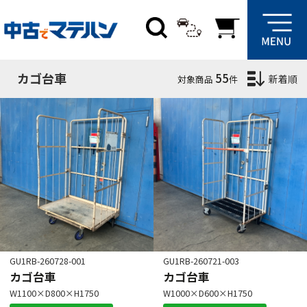
絞り込み条件
サブカテゴリ
カゴ台車
55
新着順
対象商品
件
サイズ
W
mm
D
mm
H
mm
キャスター
GU1RB-260728-001
GU1RB-260721-003
カゴ台車
カゴ台車
4輪自在
2輪自在2輪固定
W1100×D800×H1750
W1000×D600×H1750