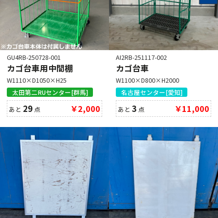
GU4RB-250728-001
AI2RB-251117-002
カゴ台車用中間棚
カゴ台車
W1110×D1050×H25
W1100×D800×H2000
太田第二RUセンター[群馬]
名古屋センター[愛知]
29
￥2,000
3
￥11,000
あと
点
あと
点