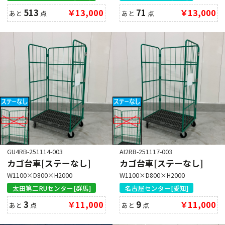
513
￥13,000
71
￥13,000
あと
点
あと
点
GU4RB-251114-003
AI2RB-251117-003
カゴ台車[ステーなし]
カゴ台車[ステーなし]
W1100×D800×H2000
W1100×D800×H2000
太田第二RUセンター[群馬]
名古屋センター[愛知]
3
￥11,000
9
￥11,000
あと
点
あと
点