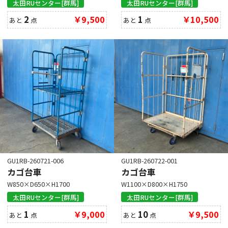
底板
太田RUセンター[群馬]
太田RUセンター[群馬]
2
￥9,500
1
￥10,500
樹脂
鉄
アルミ
あと
点
あと
点
在庫場所
群馬
埼玉
愛知
大阪
クリア
GU1RB-260721-006
GU1RB-260722-001
カゴ台車
カゴ台車
W850×D650×H1700
W1100×D800×H1750
太田RUセンター[群馬]
太田RUセンター[群馬]
1
￥9,000
10
￥9,500
あと
点
あと
点