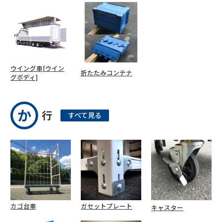
ウイング車[ウイン
折たたみコンテナ
グボディ]
か
行
すべて見る
カゴ台車
ガセットプレート
キャスター