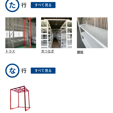
た
行
すべて見る
トラス
天つなぎ
棚板
な
行
すべて見る