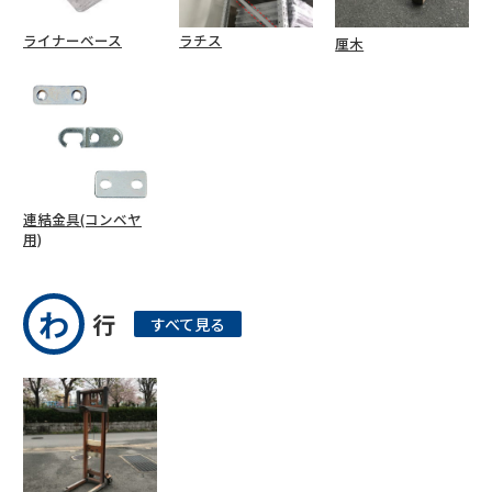
ライナーベース
ラチス
厘木
連結金具(コンベヤ
用)
わ
行
すべて見る