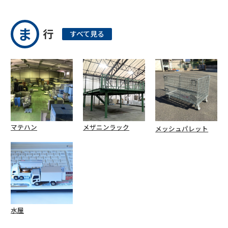
ま
行
すべて見る
マテハン
メザニンラック
メッシュパレット
水屋