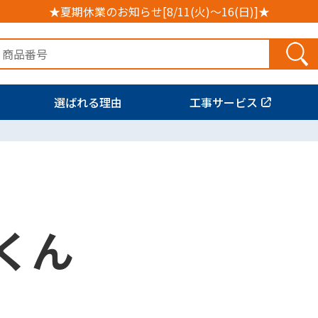
★夏期休業のお知らせ[8/11(火)～16(日)]★
選ばれる理由
工事サービス
くん