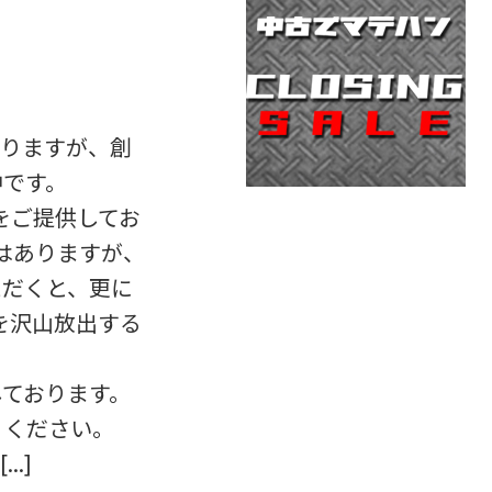
おりますが、創
中です。
品をご提供してお
はありますが、
ただくと、更に
物を沢山放出する
しております。
りください。
.]