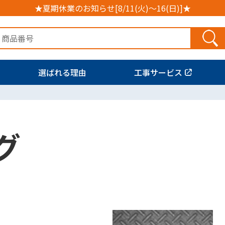
★夏期休業のお知らせ[8/11(火)～16(日)]★
選ばれる理由
工事サービス
グ