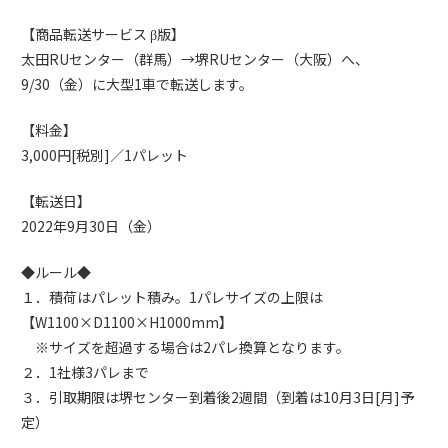
【商品転送サービス β版】
太田RUセンター（群馬）→堺RUセンター（大阪）へ、
9/30（金）に大型1車で転送します。
【料金】
3,000円[税別]／1パレット
【転送日】
2022年9月30日（金）
◆ルール◆
１．積荷はパレット積み。1パレサイズの上限は
【W1100×D1100×H1000mm】
※サイズを超過する場合は2パレ換算となります。
２．1社様3パレまで
３．引取期限は堺センター到着後2週間（到着は10月3日[月]予
定）