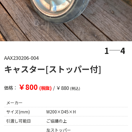
1
4
AAX230206-004
キャスター[ストッパー付]
￥800
/
￥880
価格：
(税抜)
(税込)
メーカー
サイズ(mm)
W200×D45×H
引渡し可能日
ご協議の上
左ストッパー