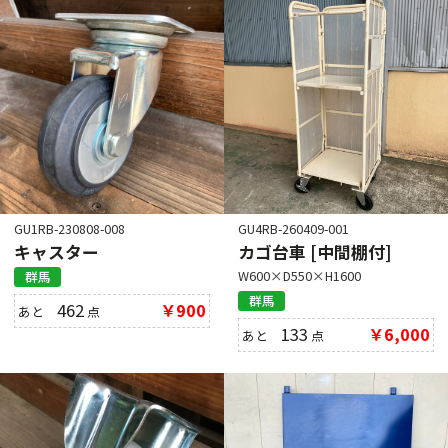
GU1RB-230808-008
GU4RB-260409-001
キャスター
カゴ台車 [中間棚付]
W600×D550×H1600
群馬
群馬
462
￥900
あと
点
133
￥6,000
あと
点