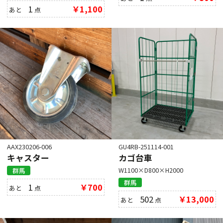
1
￥1,100
あと
点
AAX230206-006
GU4RB-251114-001
キャスター
カゴ台車
W1100×D800×H2000
群馬
群馬
1
￥700
あと
点
502
￥13,000
あと
点