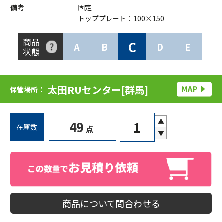
備考
固定
トッププレート：100×150
商品
C
A
B
D
E
状態
太田RUセンター[群馬]
保管場所：
▲
49
在庫数
点
▼
商品について問合わせる