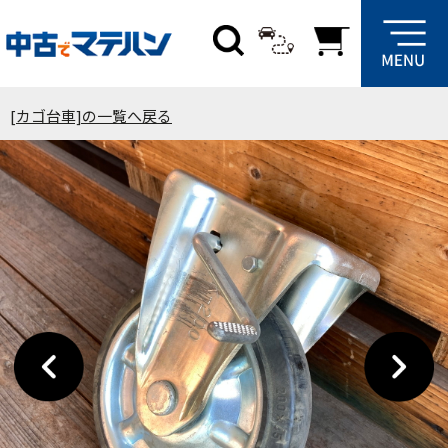
[カゴ台車]の一覧へ戻る