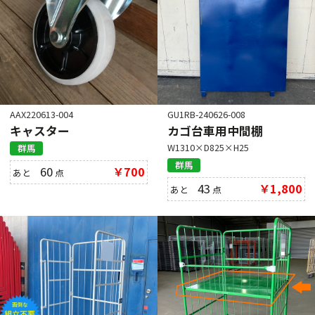
AAX220613-004
GU1RB-240626-008
キャスター
カゴ台車用中間棚
W1310×D825×H25
群馬
群馬
60
￥700
あと
点
43
￥1,800
あと
点