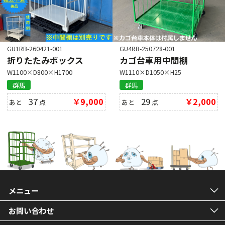
GU1RB-260421-001
GU4RB-250728-001
折りたたみボックス
カゴ台車用中間棚
W1100×D800×H1700
W1110×D1050×H25
群馬
群馬
37
￥9,000
29
￥2,000
あと
点
あと
点
メニュー
お問い合わせ