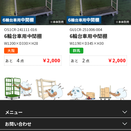
OS1CR-241111-016
GU1CR-251006-004
6輪台車用中間棚
6輪台車用中間棚
W1200×D330×H28
W1190×D345×H30
大阪
群馬
4
￥2,000
2
￥2,000
あと
点
あと
点
メニュー
お問い合わせ