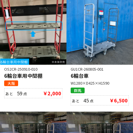
OS2CR-250910-010
GU1CR-260805-001
6輪台車用中間棚
6輪台車
W1280×D425×H1590
大阪
群馬
59
￥2,000
あと
点
45
￥6,500
あと
点