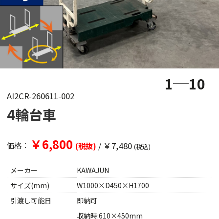
1
10
AI2CR-260611-002
4輪台車
￥6,800
/
￥7,480
価格：
(税抜)
(税込)
メーカー
KAWAJUN
サイズ(mm)
W1000×D450×H1700
引渡し可能日
即納可
収納時:610×450mm