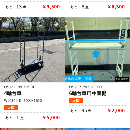
13
￥9,500
8
￥6,300
あと
点
あと
点
OS1AC-260316-013
OS2CR-250910-009
4輪台車
6輪台車用中間棚
W1030×D480×H1650
大阪
大阪
95
￥2,000
あと
点
1
￥5,000
あと
点