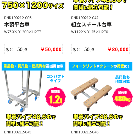
DND190212-006
DND190212-042
木製平台車
組立スチール台車
W750×D1200×H277
W1122×D125×H270
50
￥50,000
50
￥80,000
あと
点
あと
点
DND190212-045
DND190212-046