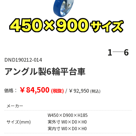
1
6
DND190212-014
アングル製6輪平台車
￥84,500
/
￥92,950
価格：
(税抜)
(税込)
メーカー
W450×D900×H185
サイズ(mm)
実外寸 W0×D0×H0
実内寸 W0×D0×H0