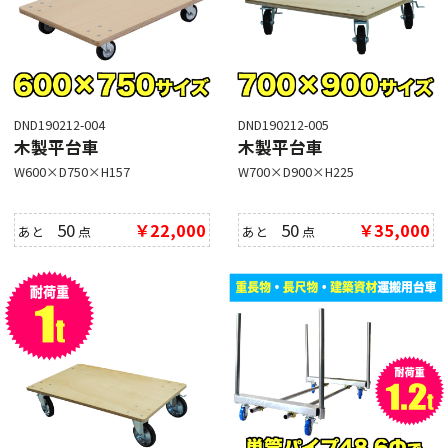
DND190212-004
DND190212-005
木製平台車
木製平台車
W600×D750×H157
W700×D900×H225
50
￥22,000
50
￥35,000
あと
点
あと
点