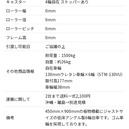
キャスター
4輪自在 ストッパーあり
ローラー幅
0mm
ローラー径
0mm
ローラーピッチ
0mm
フレーム高
0mm
引渡し可能日
ご協議の上
耐荷重：1500kg
自重：約26kg
自在車輪
その他商品情報
130mmウレタン車輪×6輪（STM-130VU）
取付高177mm
車輪幅38mm
2台まで送料一式2,100円
運搬に関して
沖縄・離島→別途見積
450mm×900mmの板物積載にジャストサ
備考
イズの低床アングル製6輪台車です。ゴム車
輪を採用しております。