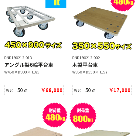
DND190212-013
DND190212-002
アングル製6輪平台車
木製平台車
W450×D900×H185
W350×D550×H157
50
￥68,000
50
￥17,000
あと
点
あと
点