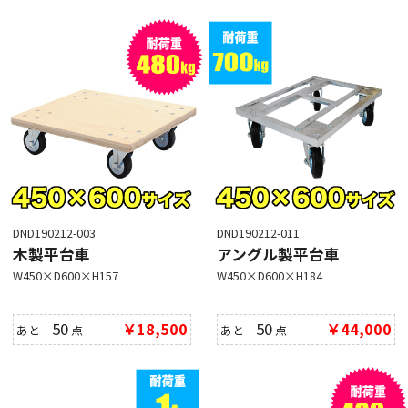
DND190212-003
DND190212-011
木製平台車
アングル製平台車
W450×D600×H157
W450×D600×H184
50
￥18,500
50
￥44,000
あと
点
あと
点