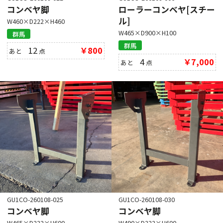
コンベヤ脚
ローラーコンベヤ[スチー
ル]
W460×D222×H460
W465×D900×H100
群馬
群馬
12
￥800
あと
点
4
￥7,000
あと
点
GU1CO-260108-025
GU1CO-260108-030
コンベヤ脚
コンベヤ脚
W465×D222×H600
W490×D222×H600