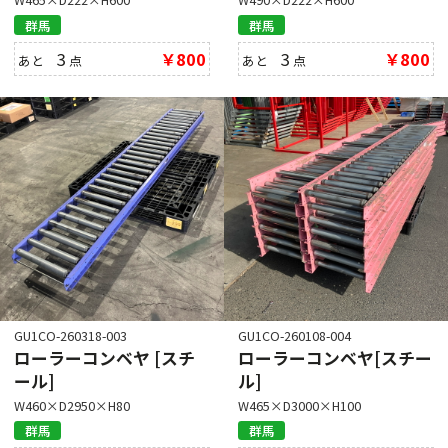
群馬
群馬
3
￥800
3
￥800
あと
点
あと
点
GU1CO-260318-003
GU1CO-260108-004
ローラーコンベヤ [スチ
ローラーコンベヤ[スチー
ール]
ル]
W460×D2950×H80
W465×D3000×H100
群馬
群馬