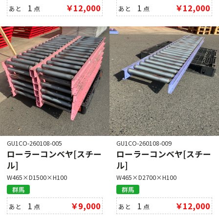
1
￥12,000
1
￥12,000
あと
点
あと
点
GU1CO-260108-005
GU1CO-260108-009
ローラーコンベヤ[スチー
ローラーコンベヤ[スチー
ル]
ル]
W465×D1500×H100
W465×D2700×H100
群馬
群馬
1
￥9,000
1
￥12,000
あと
点
あと
点