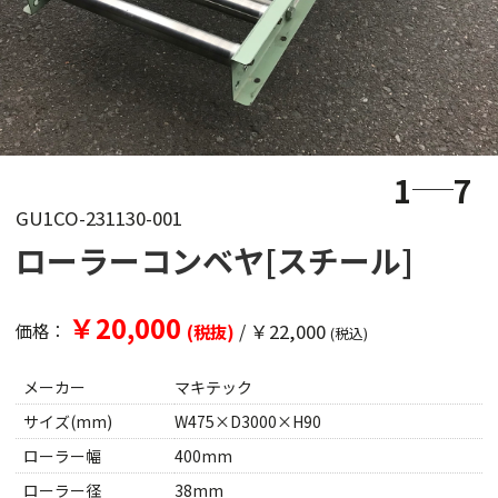
1
7
GU1CO-231130-001
ローラーコンベヤ[スチール]
￥20,000
/
￥22,000
価格：
(税抜)
(税込)
メーカー
マキテック
サイズ(mm)
W475×D3000×H90
ローラー幅
400mm
ローラー径
38mm