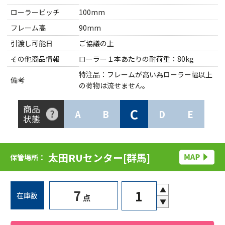
ローラーピッチ
100mm
フレーム高
90mm
引渡し可能日
ご協議の上
その他商品情報
ローラー１本あたりの耐荷重：80kg
特注品：フレームが高い為ローラー幅以上
備考
の荷物は流せません。
商品
C
A
B
D
E
状態
太田RUセンター[群馬]
保管場所：
▲
7
在庫数
点
▼