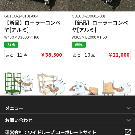
GU1CO-240101-004
GU1CO-230601-001
【新品】ローラーコンベ
【新品】ローラーコンベ
ヤ[アルミ]
ヤ[アルミ]
W450×D3000×H60
W365×D2000×H60
群馬
群馬
11
￥38,500
10
￥22,000
あと
点
あと
点
メニュー
お問い合わせ
運営会社：ワイドループ コーポレートサイト