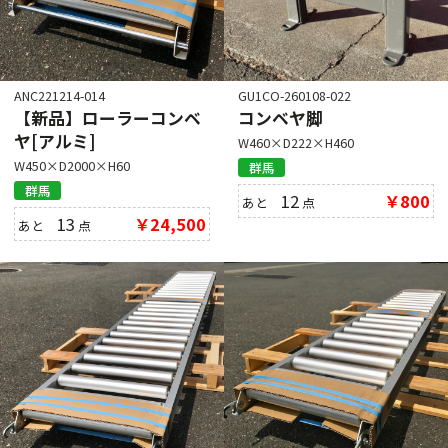
ANC221214-014
GU1CO-260108-022
【新品】ローラーコンベ
コンベヤ脚
ヤ[アルミ]
W460×D222×H460
W450×D2000×H60
群馬
群馬
12
￥800
あと
点
13
￥24,500
あと
点