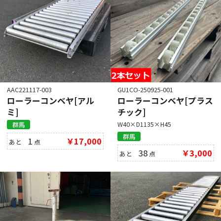
AAC221117-003
GU1CO-250925-001
ローラーコンベヤ[アル
ローラーコンベヤ[プラス
ミ]
チック]
W40×D1135×H45
群馬
群馬
1
￥17,000
あと
点
38
￥3,000
あと
点