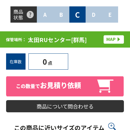
商品
C
A
B
D
E
状態
太田RUセンター[群馬]
保管場所：
0
在庫数
点
商品について問合わせる
この商品に近いサイズのアイテム