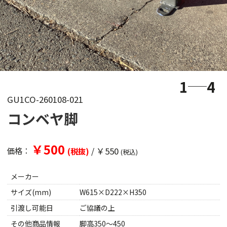
1
4
GU1CO-260108-021
コンベヤ脚
￥500
/
￥550
価格：
(税抜)
(税込)
メーカー
サイズ(mm)
W615×D222×H350
引渡し可能日
ご協議の上
その他商品情報
脚高350～450