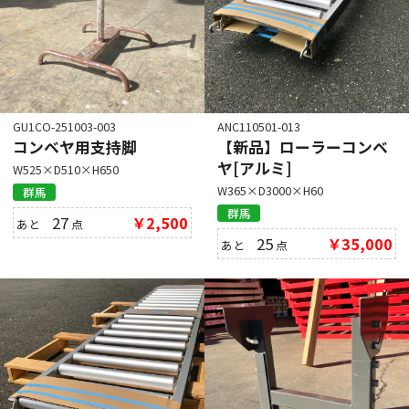
GU1CO-251003-003
ANC110501-013
コンベヤ用支持脚
【新品】ローラーコンベ
ヤ[アルミ]
W525×D510×H650
W365×D3000×H60
群馬
群馬
27
￥2,500
あと
点
25
￥35,000
あと
点