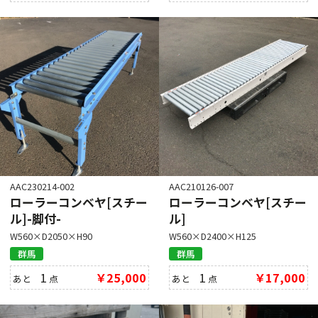
AAC230214-002
AAC210126-007
ローラーコンベヤ[スチー
ローラーコンベヤ[スチー
ル]-脚付-
ル]
W560×D2050×H90
W560×D2400×H125
群馬
群馬
1
￥25,000
1
￥17,000
あと
点
あと
点