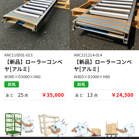
ANC110501-013
ANC221214-014
【新品】ローラーコンベ
【新品】ローラーコンベ
ヤ[アルミ]
ヤ[アルミ]
W365×D3000×H60
W450×D2000×H60
群馬
群馬
25
￥35,000
13
￥24,500
あと
点
あと
点