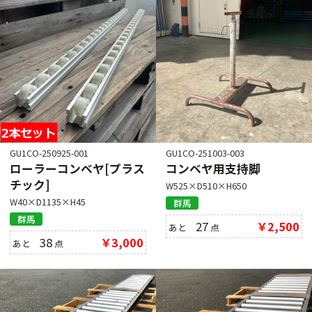
GU1CO-250925-001
GU1CO-251003-003
ローラーコンベヤ[プラス
コンベヤ用支持脚
チック]
W525×D510×H650
W40×D1135×H45
群馬
群馬
27
￥2,500
あと
点
38
￥3,000
あと
点