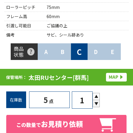
ローラーピッチ
75mm
フレーム高
60mm
引渡し可能日
ご協議の上
備考
サビ、シール跡あり
商品
C
A
B
D
E
状態
太田RUセンター[群馬]
保管場所：
▲
5
在庫数
点
▼