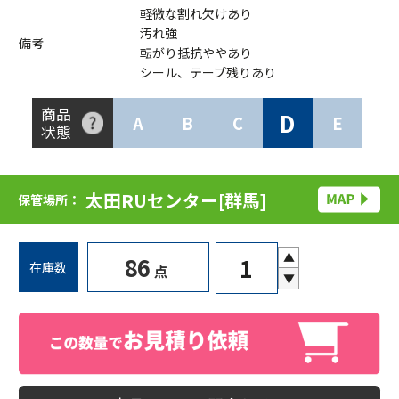
軽微な割れ欠けあり
汚れ強
備考
転がり抵抗ややあり
シール、テープ残りあり
商品
D
A
B
C
E
状態
太田RUセンター[群馬]
保管場所：
▲
86
在庫数
点
▼