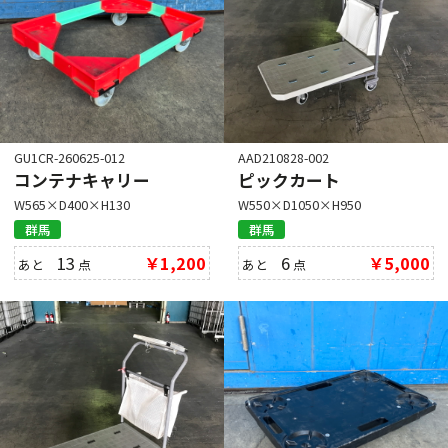
GU1CR-260625-012
AAD210828-002
コンテナキャリー
ピックカート
W565×D400×H130
W550×D1050×H950
群馬
群馬
13
￥1,200
6
￥5,000
あと
点
あと
点