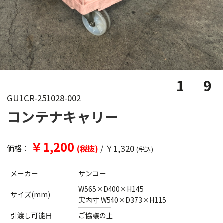
1
9
GU1CR-251028-002
コンテナキャリー
￥1,200
/
￥1,320
価格：
(税抜)
(税込)
メーカー
サンコー
W565×D400×H145
サイズ(mm)
実内寸 W540×D373×H115
引渡し可能日
ご協議の上