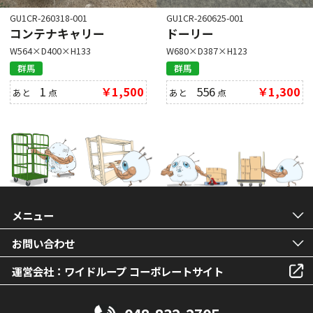
GU1CR-260318-001
GU1CR-260625-001
コンテナキャリー
ドーリー
W564×D400×H133
W680×D387×H123
群馬
群馬
1
￥1,500
556
￥1,300
あと
点
あと
点
メニュー
お問い合わせ
運営会社：ワイドループ コーポレートサイト