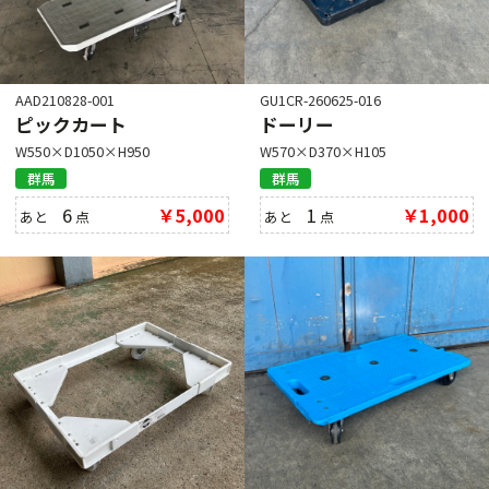
AAD210828-001
GU1CR-260625-016
ピックカート
ドーリー
W550×D1050×H950
W570×D370×H105
群馬
群馬
6
￥5,000
1
￥1,000
あと
点
あと
点