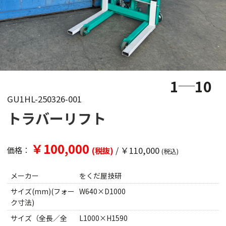
1
10
GU1HL-250326-001
トラバーリフト
￥100,000
/
￥110,000
価格：
(税抜)
(税込)
メーカー
をくだ屋技研
サイズ(mm)(フォー
W640×D1000
ク寸法)
サイズ（全長／全
L1000×H1590