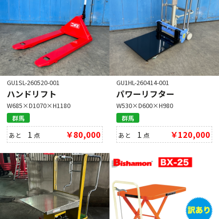
GU1SL-260520-001
GU1HL-260414-001
ハンドリフト
パワーリフター
W685×D1070×H1180
W530×D600×H980
群馬
群馬
1
￥80,000
1
￥120,000
あと
点
あと
点