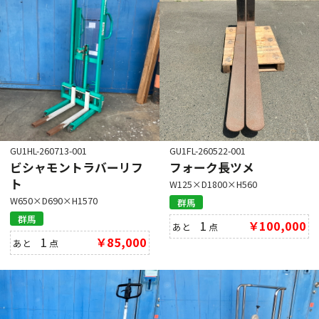
GU1HL-260713-001
GU1FL-260522-001
ビシャモントラバーリフ
フォーク長ツメ
ト
W125×D1800×H560
W650×D690×H1570
群馬
群馬
1
￥100,000
あと
点
1
￥85,000
あと
点