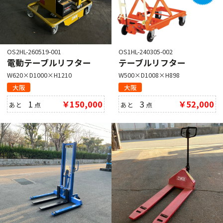
OS2HL-260519-001
OS1HL-240305-002
電動テーブルリフター
テーブルリフター
W620×D1000×H1210
W500×D1008×H898
大阪
大阪
1
￥150,000
3
￥52,000
あと
点
あと
点