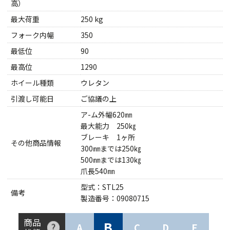
高）
最大荷重
250 kg
フォーク内幅
350
最低位
90
最高位
1290
ホイール種類
ウレタン
引渡し可能日
ご協議の上
ア-ム外幅620㎜
最大能力 250㎏
ブレーキ 1ヶ所
その他商品情報
300㎜までは250㎏
500㎜までは130㎏
爪長540㎜
型式：STL25
備考
製造番号：09080715
商品
B
A
C
D
E