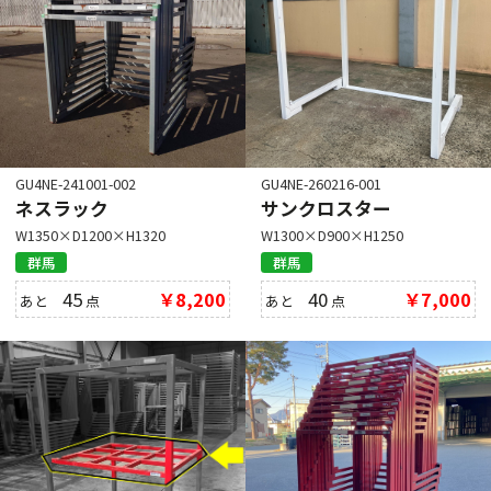
GU4NE-241001-002
GU4NE-260216-001
ネスラック
サンクロスター
W1350×D1200×H1320
W1300×D900×H1250
群馬
群馬
45
￥8,200
40
￥7,000
あと
点
あと
点