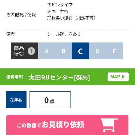
下ピンタイプ
天面 井桁
その他商品情報
形状違い混在（指定不可）
備考
シール跡、穴あり
商品
C
A
B
D
E
状態
太田RUセンター[群馬]
保管場所：
0
在庫数
点