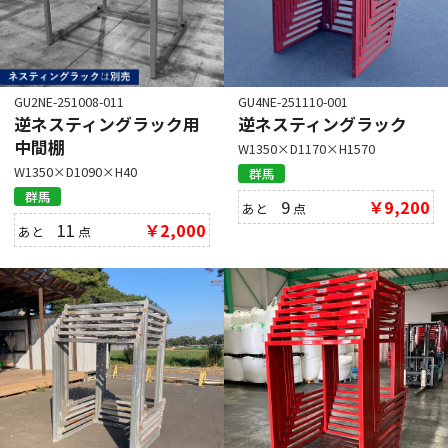
GU2NE-251008-011
GU4NE-251110-001
逆ネスティングラック用
逆ネスティングラック
中間棚
W1350×D1170×H1570
W1350×D1090×H40
群馬
群馬
9
￥9,200
あと
点
11
￥2,000
あと
点