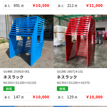
691
￥10,500
212
￥11,000
あと
点
あと
点
GU4NE-250918-001
GU2NE-260724-101
ネスラック
ネスラック
W1350×D1200×H1320
W1350×D1200×H1570
群馬
群馬
147
￥10,000
129
￥10,000
あと
点
あと
点