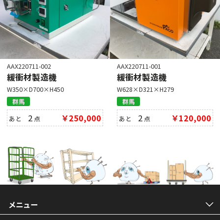
AAX220711-002
AAX220711-001
緩衝材製造機
緩衝材製造機
W350×D700×H450
W628×D321×H279
群馬
群馬
2
￥250,000
2
￥120,000
あと
点
あと
点
メニュー