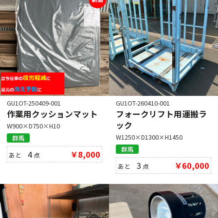
GU1OT-250409-001
GU1OT-260410-001
作業用クッションマット
フォークリフト用運搬ラ
ック
W900×D750×H10
W1250×D1300×H1450
群馬
群馬
4
￥8,000
あと
点
3
￥60,000
あと
点