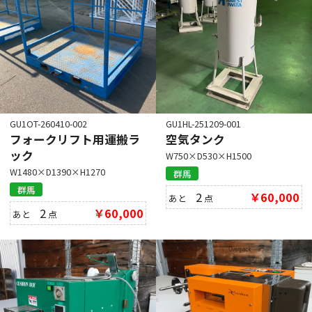
GU1OT-260410-002
GU1HL-251209-001
フォークリフト用運搬ラ
空気タンク
ック
W750×D530×H1500
W1480×D1390×H1270
群馬
群馬
2
￥60,000
あと
点
2
￥60,000
あと
点