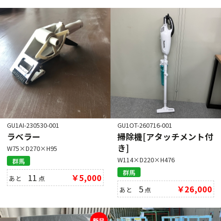
GU1AI-230530-001
GU1OT-260716-001
ラベラー
掃除機[アタッチメント付
き]
W75×D270×H95
W114×D220×H476
群馬
群馬
11
￥5,000
あと
点
5
￥26,000
あと
点