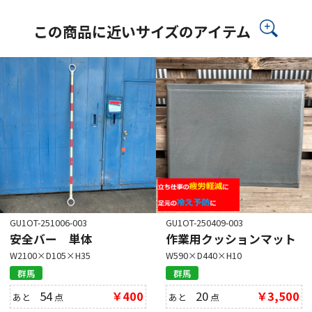
この商品に近いサイズのアイテム
GU1OT-251006-003
GU1OT-250409-003
安全バー 単体
作業用クッションマット
W2100×D105×H35
W590×D440×H10
群馬
群馬
54
￥400
20
￥3,500
あと
点
あと
点