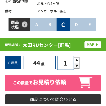
その他商品情報
ボルト穴4ヶ所
備考
アンカーボルト無し
商品
C
A
B
D
E
状態
太田RUセンター[群馬]
保管場所：
▲
44
在庫数
点
▼
商品について問合わせる