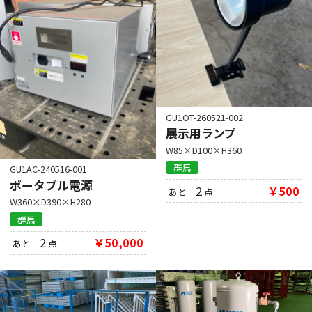
GU1OT-260521-002
展示用ランプ
W85×D100×H360
群馬
GU1AC-240516-001
ポータブル電源
2
￥500
あと
点
W360×D390×H280
群馬
2
￥50,000
あと
点