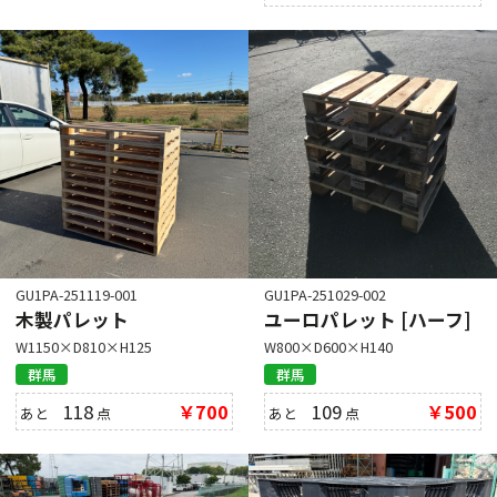
GU1PA-251119-001
GU1PA-251029-002
木製パレット
ユーロパレット [ハーフ]
W1150×D810×H125
W800×D600×H140
群馬
群馬
118
￥700
109
￥500
あと
点
あと
点