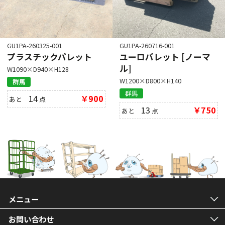
GU1PA-260325-001
GU1PA-260716-001
プラスチックパレット
ユーロパレット [ノーマ
ル]
W1090×D940×H128
W1200×D800×H140
群馬
群馬
14
￥900
あと
点
13
￥750
あと
点
メニュー
お問い合わせ