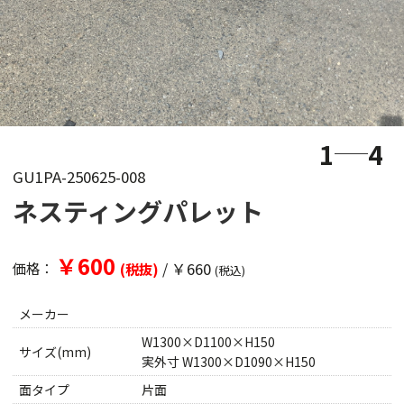
1
4
GU1PA-250625-008
ネスティングパレット
￥600
/
￥660
価格：
(税抜)
(税込)
メーカー
W1300×D1100×H150
サイズ(mm)
実外寸 W1300×D1090×H150
面タイプ
片面