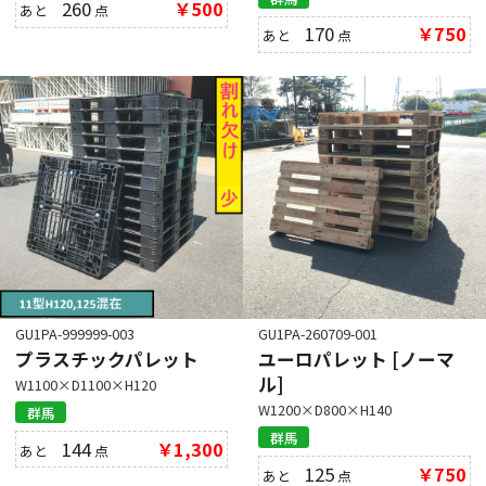
260
￥500
あと
点
170
￥750
あと
点
GU1PA-999999-003
GU1PA-260709-001
プラスチックパレット
ユーロパレット [ノーマ
ル]
W1100×D1100×H120
W1200×D800×H140
群馬
群馬
144
￥1,300
あと
点
125
￥750
あと
点