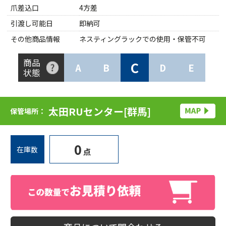
爪差込口
4方差
引渡し可能日
即納可
その他商品情報
ネスティングラックでの使用・保管不可
商品
C
A
B
D
E
状態
太田RUセンター[群馬]
保管場所：
0
在庫数
点