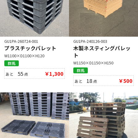
GU1PA-260724-001
GU1PA-240126-003
プラスチックパレット
木製ネスティングパレッ
ト
W1100×D1100×H120
W1150×D1150×H150
群馬
群馬
55
￥1,300
あと
点
18
￥500
あと
点