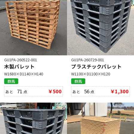
GU1PA-260522-001
GU1PA-260729-001
木製パレット
プラスチックパレット
W1680×D1140×H140
W1100×D1100×H120
群馬
群馬
71
￥500
56
￥1,300
あと
点
あと
点