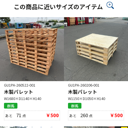
この商品に近いサイズのアイテム
GU1PA-260522-001
GU1PA-260206-001
木製パレット
木製パレット
W1680×D1140×H140
W1150×D1050×H140
群馬
群馬
71
￥500
260
￥500
あと
点
あと
点