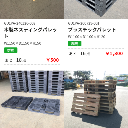
GU1PA-240126-003
GU1PA-260729-001
木製ネスティングパレッ
プラスチックパレット
ト
W1100×D1100×H120
W1150×D1150×H150
群馬
群馬
16
￥1,300
あと
点
18
￥500
あと
点