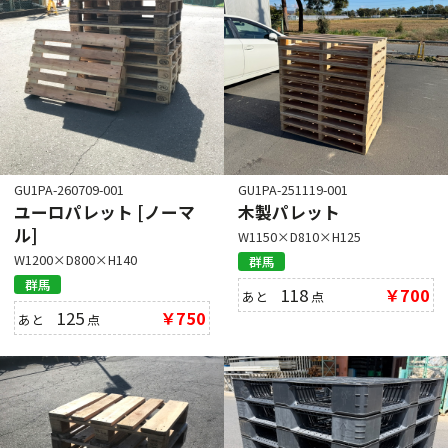
GU1PA-260709-001
GU1PA-251119-001
ユーロパレット [ノーマ
木製パレット
ル]
W1150×D810×H125
W1200×D800×H140
群馬
群馬
118
￥700
あと
点
125
￥750
あと
点