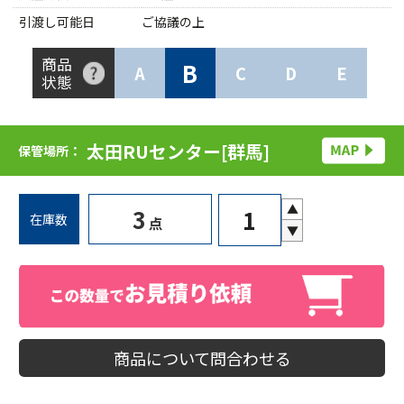
引渡し可能日
ご協議の上
商品
B
A
C
D
E
状態
太田RUセンター[群馬]
保管場所：
▲
3
在庫数
点
▼
商品について問合わせる