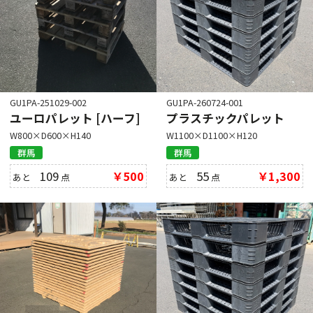
GU1PA-251029-002
GU1PA-260724-001
ユーロパレット [ハーフ]
プラスチックパレット
W800×D600×H140
W1100×D1100×H120
群馬
群馬
109
￥500
55
￥1,300
あと
点
あと
点