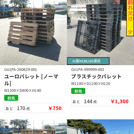
GU1PA-260629-001
GU1PA-999999-003
ユーロパレット [ノーマ
プラスチックパレット
ル]
W1100×D1100×H120
W1200×D800×H140
群馬
群馬
144
￥1,300
あと
点
170
￥750
あと
点