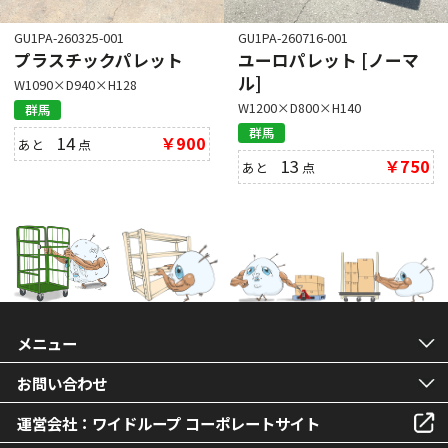
GU1PA-260325-001
GU1PA-260716-001
プラスチックパレット
ユーロパレット [ノーマ
ル]
W1090×D940×H128
W1200×D800×H140
群馬
群馬
14
￥900
あと
点
13
￥750
あと
点
メニュー
お問い合わせ
運営会社：ワイドループ コーポレートサイト