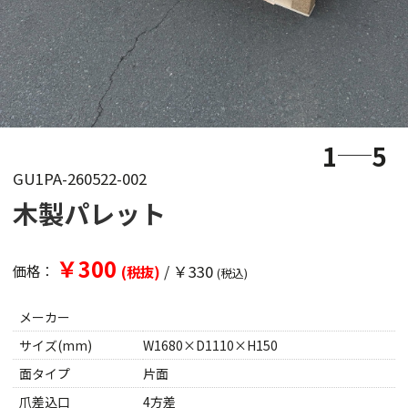
1
5
GU1PA-260522-002
木製パレット
￥300
/
￥330
価格：
(税抜)
(税込)
メーカー
サイズ(mm)
W1680×D1110×H150
面タイプ
片面
爪差込口
4方差