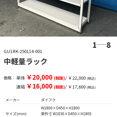
1
8
GU1RK-250114-001
中軽量ラック
￥20,000
単体
/ ￥22,000
価格：
(税抜)
(税込)
￥16,000
連結
/ ￥17,600
(税抜)
(税込)
メーカー
ダイフク
W1800×D450×H1800
サイズ(mm)
実外寸 W1830×D450×H1800