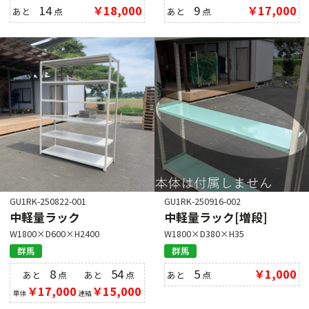
14
￥18,000
9
￥17,000
あと
点
あと
点
GU1RK-250822-001
GU1RK-250916-002
中軽量ラック
中軽量ラック[増段]
W1800×D600×H2400
W1800×D380×H35
群馬
群馬
8
54
5
￥1,000
あと
点
あと
点
あと
点
￥17,000
￥15,000
単体
連結