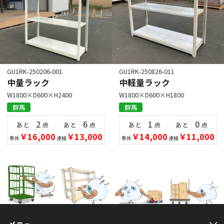
GU1RK-250206-001
GU1RK-250826-011
中量ラック
中軽量ラック
W1800×D600×H2400
W1800×D600×H1800
群馬
群馬
2
6
1
0
あと
点
あと
点
あと
点
あと
点
￥16,000
￥13,000
￥14,000
￥11,000
単体
連結
単体
連結