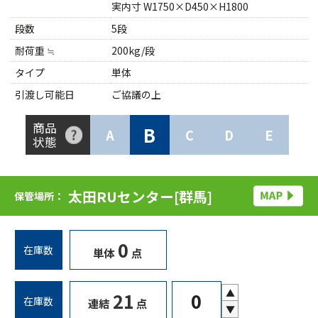
実内寸 W1750×D450×H1800
段数
5段
耐荷重 ≒
200kg/段
タイプ
単体
引渡し可能日
ご協議の上
商品
B
A
C
D
E
状態
太田RUセンター[群馬]
保管場所：
0
在庫数
単体
点
▲
21
在庫数
連結
点
▼