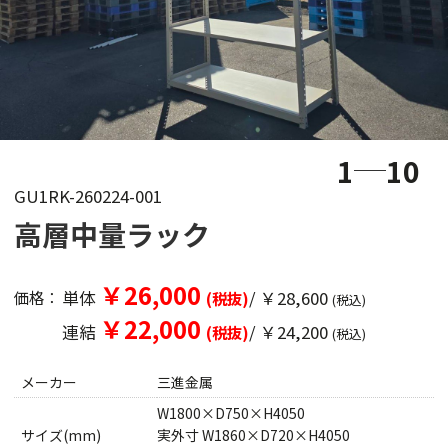
1
10
GU1RK-260224-001
高層中量ラック
￥26,000
単体
/ ￥28,600
価格：
(税抜)
(税込)
￥22,000
連結
/ ￥24,200
(税抜)
(税込)
メーカー
三進金属
W1800×D750×H4050
サイズ(mm)
実外寸 W1860×D720×H4050