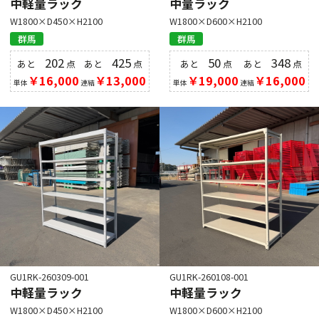
中軽量ラック
中量ラック
W1800×D450×H2100
W1800×D600×H2100
群馬
群馬
202
425
50
348
あと
点
あと
点
あと
点
あと
点
￥16,000
￥13,000
￥19,000
￥16,000
単体
連結
単体
連結
GU1RK-260309-001
GU1RK-260108-001
中軽量ラック
中軽量ラック
W1800×D450×H2100
W1800×D600×H2100