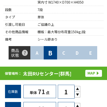
実内寸 W1740×D700×H4050
段数
7段
タイプ
単体
引渡し可能日
ご協議の上
その他商品情報
棚板：最大等分布荷重150kg/段
備考
シール跡あり
商品
B
A
C
D
E
状態
太田RUセンター[群馬]
保管場所：
▲
71
在庫数
単体
点
▼
▲