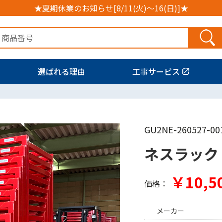
★夏期休業のお知らせ[8/11(火)～16(日)]★
選ばれる理由
工事サービス
GU2NE-260527-00
ネスラック
￥10,5
価格：
メーカー