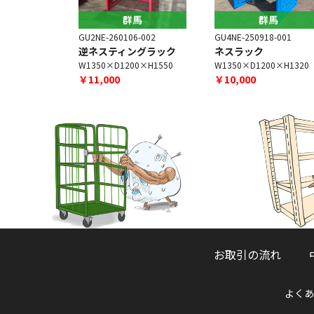
馬
群馬
群馬
3-101
GU2NE-260106-002
GU4NE-250918-001
ングラック
逆ネスティングラック
ネスラック
0×H1550
W1350×D1200×H1550
W1350×D1200×H1320
￥11,000
￥10,000
お取引の流れ
よくあ