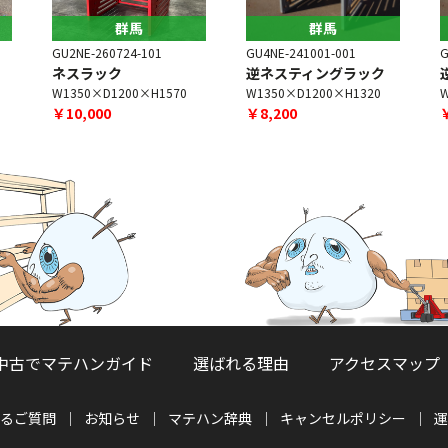
群馬
群馬
GU2NE-260724-101
GU4NE-241001-001
G
ネスラック
逆ネスティングラック
W1350×D1200×H1570
W1350×D1200×H1320
W
￥10,000
￥8,200
中古でマテハンガイド
選ばれる理由
アクセスマップ
るご質問
お知らせ
マテハン辞典
キャンセルポリシー
運