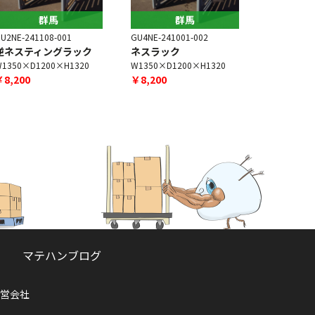
群馬
群馬
U2NE-241108-001
GU4NE-241001-002
GU4NE-260
逆ネスティングラック
ネスラック
サンクロ
1350×D1200×H1320
W1350×D1200×H1320
W1300×D9
￥8,200
￥8,200
￥7,000
マテハンブログ
営会社