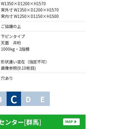
W1350×D1200×H1570
実外寸 W1350×D1200×H1570
実内寸 W1250×D1150×H1500
ご協議の上
下ピンタイプ
天面 井桁
1000kg・2段積
形状違い混在（指定不可）
画像参照(9.10枚目)
穴あり
C
B
D
E
センター[群馬]