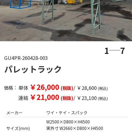
1
7
GU4PR-260428-003
パレットラック
￥26,000
単体
/ ￥28,600
価格：
(税抜)
(税込)
￥21,000
連結
/ ￥23,100
(税抜)
(税込)
メーカー
ワイ・ケイ・スパック
W2500×D800×H4500
サイズ(mm)
実外寸 W2660×D800×H4500