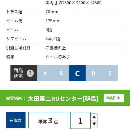
実内寸 W2500×D800×H4500
トラス幅
70mm
ビーム高
125mm
ビーム
3段
サブビーム
4本／段
引渡し可能日
ご協議の上
備考
シール跡あり
商品
C
A
B
D
E
状態
太田第二RUセンター[群馬]
保管場所：
▲
3
在庫数
単体
点
▼