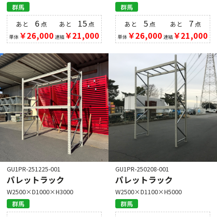
群馬
群馬
6
15
5
7
あと
点
あと
点
あと
点
あと
点
￥26,000
￥21,000
￥26,000
￥21,000
単体
連結
単体
連結
GU1PR-251225-001
GU1PR-250208-001
パレットラック
パレットラック
W2500×D1000×H3000
W2500×D1100×H5000
群馬
群馬