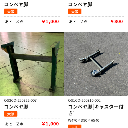
コンベヤ脚
コンベヤ脚
大阪
大阪
3
￥1,000
2
￥800
あと
点
あと
点
OS2CO-250822-007
OS1CO-260316-002
コンベヤ脚
コンベヤ脚[キャスター付
き]
大阪
W470×D90×H540
2
￥1,000
あと
点
大阪