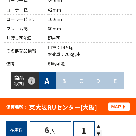
ローラー幅
390mm
ローラー径
42mm
ローラーピッチ
100mm
フレーム高
60mm
引渡し可能日
即納可
自重：14.5kg
その他商品情報
耐荷重：20kg/本
備考
即納可能
商品
A
B
C
D
E
状態
東大阪RUセンター[大阪]
保管場所：
▲
6
在庫数
点
▼