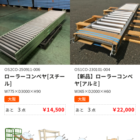
OS2CO-250911-006
OS1CO-230101-004
ローラーコンベヤ[スチー
【新品】ローラーコンベ
ル]
ヤ[アルミ]
W775×D3000×H90
W365×D2000×H60
大阪
大阪
3
￥14,500
3
￥22,000
あと
点
あと
点