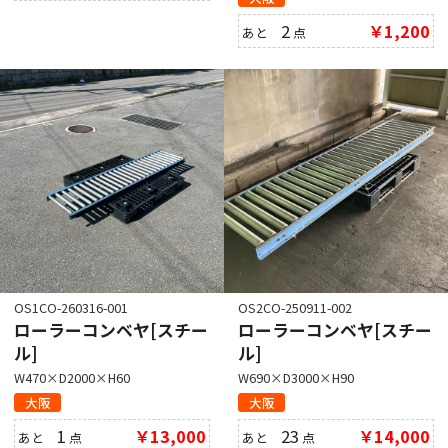
2
￥1,200
あと
点
OS1CO-260316-001
OS2CO-250911-002
ローラーコンベヤ[スチー
ローラーコンベヤ[スチー
ル]
ル]
W470×D2000×H60
W690×D3000×H90
大阪
大阪
1
￥13,000
23
￥14,000
あと
点
あと
点