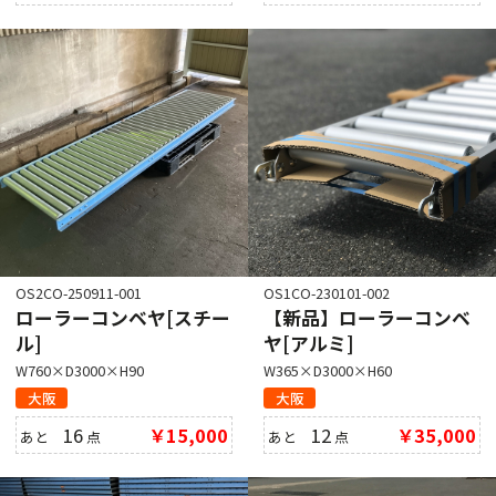
OS2CO-250911-001
OS1CO-230101-002
ローラーコンベヤ[スチー
【新品】ローラーコンベ
ル]
ヤ[アルミ]
W760×D3000×H90
W365×D3000×H60
大阪
大阪
16
￥15,000
12
￥35,000
あと
点
あと
点