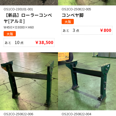
OS1CO-230101-001
OS2CO-250822-005
【新品】ローラーコンベ
コンベヤ脚
ヤ[アルミ]
大阪
W450×D3000×H60
3
￥800
あと
点
大阪
10
￥38,500
あと
点
OS2CO-250822-006
OS2CO-250822-004