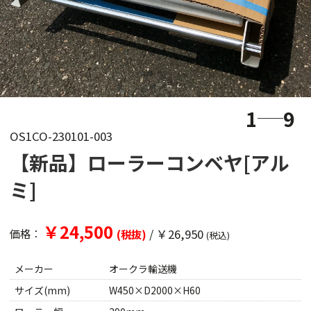
1
9
OS1CO-230101-003
【新品】ローラーコンベヤ[アル
ミ]
￥24,500
/
￥26,950
価格：
(税抜)
(税込)
メーカー
オークラ輸送機
サイズ(mm)
W450×D2000×H60