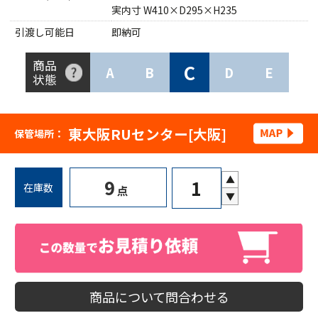
実内寸 W410×D295×H235
引渡し可能日
即納可
商品
C
A
B
D
E
状態
東大阪RUセンター[大阪]
保管場所：
▲
9
在庫数
点
▼
商品について問合わせる