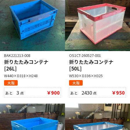
BAK221213-008
OS1CT-260527-001
折りたたみコンテナ
折りたたみコンテナ
[26L]
[50L]
W440×D318×H248
W530×D336×H325
大阪
大阪
3
￥900
2430
￥950
あと
点
あと
点