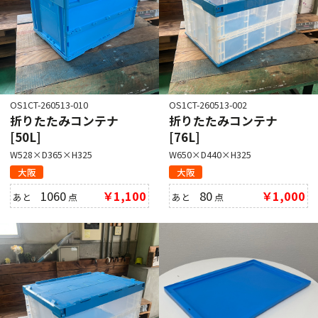
OS1CT-260513-010
OS1CT-260513-002
折りたたみコンテナ
折りたたみコンテナ
[50L]
[76L]
W528×D365×H325
W650×D440×H325
大阪
大阪
1060
￥1,100
80
￥1,000
あと
点
あと
点