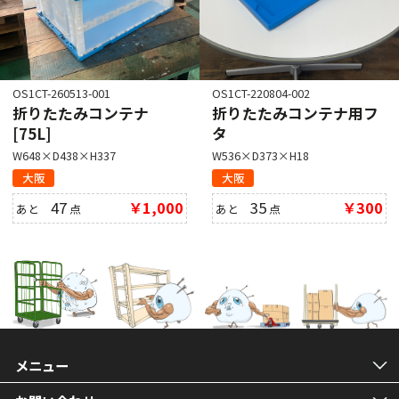
OS1CT-260513-001
OS1CT-220804-002
折りたたみコンテナ
折りたたみコンテナ用フ
[75L]
タ
W648×D438×H337
W536×D373×H18
大阪
大阪
47
￥1,000
35
￥300
あと
点
あと
点
メニュー