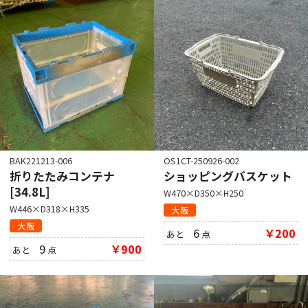
BAK221213-006
OS1CT-250926-002
折りたたみコンテナ
ショッピングバスケット
[34.8L]
W470×D350×H250
W446×D318×H335
大阪
大阪
6
￥200
あと
点
9
￥900
あと
点