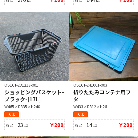
あと
点
あと
点
OS1CT-231213-001
OS1CT-241001-003
ショッピングバスケット-
折りたたみコンテナ用フ
ブラック-[17L]
タ
W465×D335×H240
W433×D312×H26
大阪
大阪
23
￥200
14
￥200
あと
点
あと
点