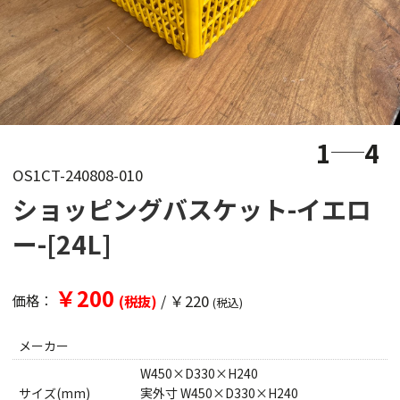
1
4
OS1CT-240808-010
ショッピングバスケット-イエロ
ー-[24L]
￥200
/
￥220
価格：
(税抜)
(税込)
メーカー
W450×D330×H240
サイズ(mm)
実外寸 W450×D330×H240