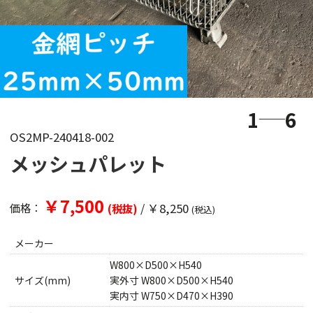
1
6
OS2MP-240418-002
メッシュパレット
￥7,500
/
￥8,250
価格：
(税抜)
(税込)
メーカー
W800×D500×H540
サイズ(mm)
実外寸 W800×D500×H540
実内寸 W750×D470×H390