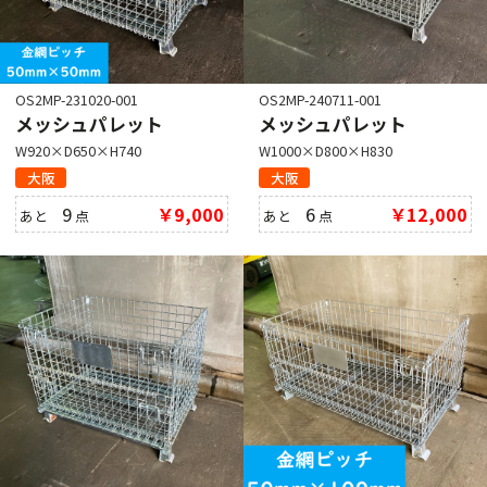
OS2MP-231020-001
OS2MP-240711-001
メッシュパレット
メッシュパレット
W920×D650×H740
W1000×D800×H830
大阪
大阪
9
￥9,000
6
￥12,000
あと
点
あと
点