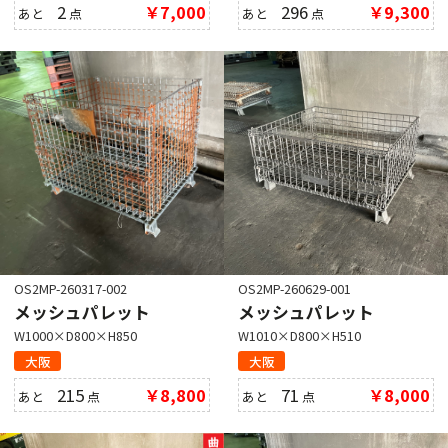
2
￥7,000
296
￥9,300
あと
点
あと
点
OS2MP-260317-002
OS2MP-260629-001
メッシュパレット
メッシュパレット
W1000×D800×H850
W1010×D800×H510
大阪
大阪
215
￥8,800
71
￥8,000
あと
点
あと
点