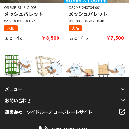
OS2MP-251215-003
OS2MP-240704-001
メッシュパレット
メッシュパレット
W950×D700×H740
W1200×D650×H640
大阪
大阪
4
￥8,500
4
￥7,500
あと
点
あと
点
メニュー
お問い合わせ
運営会社：ワイドループ コーポレートサイト