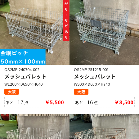
OS2MP-240704-002
OS2MP-251215-001
メッシュパレット
メッシュパレット
W1200×D650×H640
W900×D650×H740
大阪
大阪
17
￥5,500
16
￥8,500
あと
点
あと
点