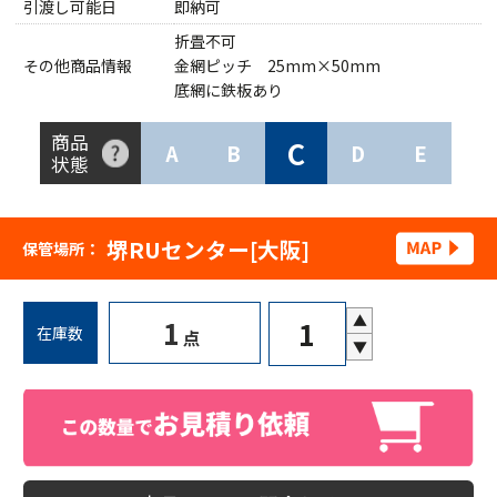
引渡し可能日
即納可
折畳不可
その他商品情報
金網ピッチ 25mm×50mm
底網に鉄板あり
商品
C
A
B
D
E
状態
堺RUセンター[大阪]
保管場所：
▲
1
在庫数
点
▼