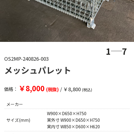
1
7
OS2MP-240826-003
メッシュパレット
￥8,000
/
￥8,800
価格：
(税抜)
(税込)
メーカー
W900×D650×H750
サイズ(mm)
実外寸 W900×D650×H750
実内寸 W850×D600×H620