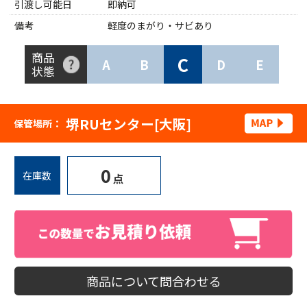
引渡し可能日
即納可
備考
軽度のまがり・サビあり
商品
C
A
B
D
E
状態
堺RUセンター[大阪]
保管場所：
0
在庫数
点
商品について問合わせる