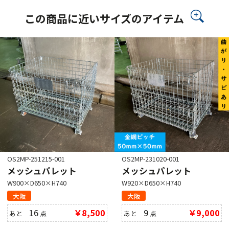
この商品に近いサイズのアイテム
OS2MP-251215-001
OS2MP-231020-001
メッシュパレット
メッシュパレット
W900×D650×H740
W920×D650×H740
大阪
大阪
16
￥8,500
9
￥9,000
あと
点
あと
点