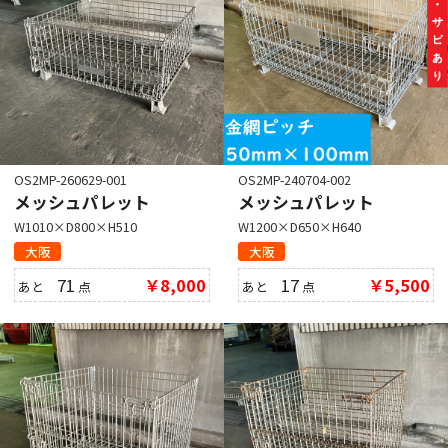
OS2MP-260629-001
OS2MP-240704-002
メッシュパレット
メッシュパレット
W1010×D800×H510
W1200×D650×H640
大阪
大阪
71
￥8,000
17
￥5,500
あと
点
あと
点