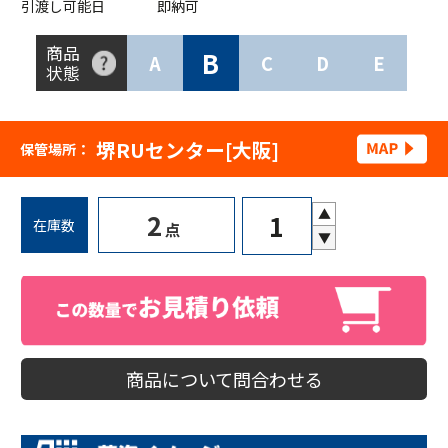
引渡し可能日
即納可
商品
B
A
C
D
E
状態
堺RUセンター[大阪]
保管場所：
▲
2
在庫数
点
▼
商品について問合わせる