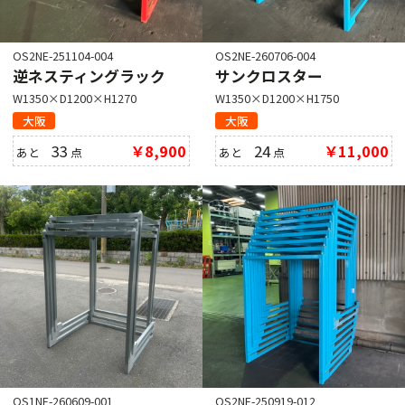
OS2NE-251104-004
OS2NE-260706-004
逆ネスティングラック
サンクロスター
W1350×D1200×H1270
W1350×D1200×H1750
大阪
大阪
33
￥8,900
24
￥11,000
あと
点
あと
点
OS1NE-260609-001
OS2NE-250919-012