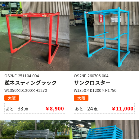
OS2NE-251104-004
OS2NE-260706-004
逆ネスティングラック
サンクロスター
W1350×D1200×H1270
W1350×D1200×H1750
大阪
大阪
33
￥8,900
24
￥11,000
あと
点
あと
点