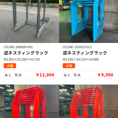
OS1NE-260609-001
OS2NE-250919-012
逆ネスティングラック
逆ネスティングラック
W1350×D1200×H1750
W1300×D1150×H1600
大阪
大阪
6
￥12,000
6
￥9,500
あと
点
あと
点