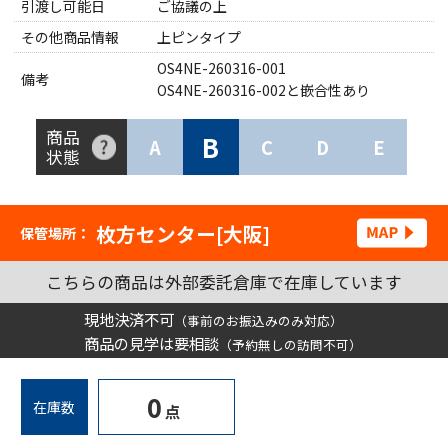
引渡し可能日
ご協議の上
その他商品情報
上ピンタイプ
OS4NE-260316-001
備考
OS4NE-260316-002と嵌合性あり
商品
B
A
C
D
E
状態
枚方センター[大阪]
保管場所：
こちらの商品は外部委託倉庫で在庫しています
現地決済不可
（事前のお振込みのみ対応）
商品の見学は要相談
（予約無しの訪問不可）
0
在庫数
点