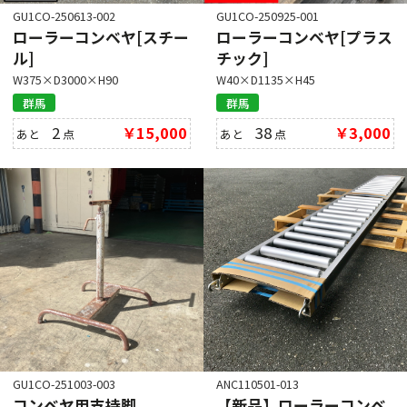
GU1CO-250613-002
GU1CO-250925-001
ローラーコンベヤ[スチー
ローラーコンベヤ[プラス
ル]
チック]
W375×D3000×H90
W40×D1135×H45
群馬
群馬
2
￥15,000
38
￥3,000
あと
点
あと
点
GU1CO-251003-003
ANC110501-013
コンベヤ用支持脚
【新品】ローラーコンベ