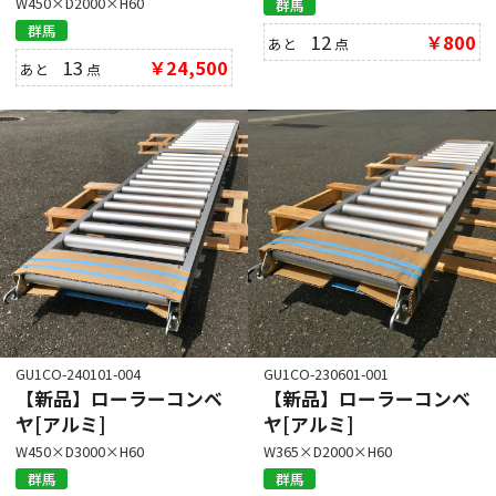
W450×D2000×H60
群馬
群馬
12
￥800
あと
点
13
￥24,500
あと
点
GU1CO-240101-004
GU1CO-230601-001
【新品】ローラーコンベ
【新品】ローラーコンベ
ヤ[アルミ]
ヤ[アルミ]
W450×D3000×H60
W365×D2000×H60
群馬
群馬