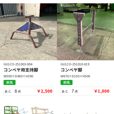
GU1CO-251003-004
GU1CO-251010-019
コンベヤ用支持脚
コンベヤ脚
W500×D480×H390
W670×D150×H500
群馬
群馬
8
￥2,500
7
￥1,000
あと
点
あと
点