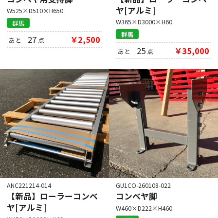
ヤ[アルミ]
W525×D510×H650
W365×D3000×H60
群馬
群馬
27
￥2,500
あと
点
25
￥35,000
あと
点
ANC221214-014
GU1CO-260108-022
【新品】ローラーコンベ
コンベヤ脚
ヤ[アルミ]
W460×D222×H460