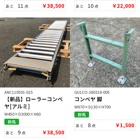
11
￥38,500
10
￥22,000
あと
点
あと
点
ANC110501-015
GU1CO-260318-005
【新品】ローラーコンベ
コンベヤ 脚
ヤ[アルミ]
W670×D130×H700
W450×D3000×H60
群馬
群馬
8
￥1,500
あと
点
9
￥38,500
あと
点