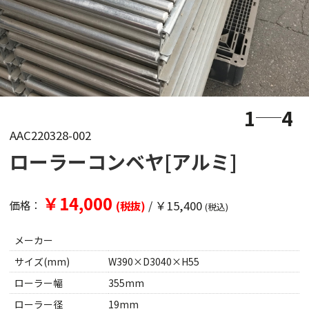
1
4
AAC220328-002
ローラーコンベヤ[アルミ]
￥14,000
/
￥15,400
価格：
(税抜)
(税込)
メーカー
サイズ(mm)
W390×D3040×H55
ローラー幅
355mm
ローラー径
19mm