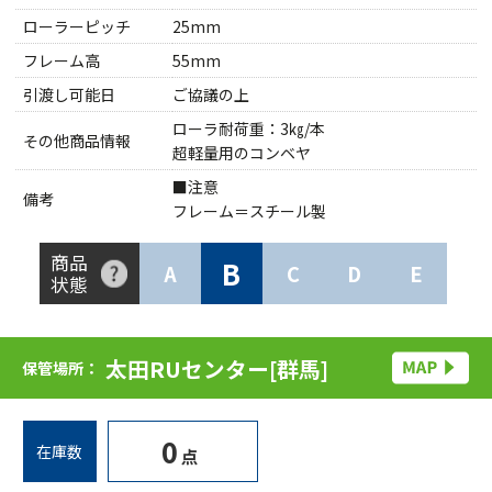
ローラーピッチ
25mm
フレーム高
55mm
引渡し可能日
ご協議の上
ローラ耐荷重：3㎏/本
その他商品情報
超軽量用のコンベヤ
■注意
備考
フレーム＝スチール製
商品
B
A
C
D
E
状態
太田RUセンター[群馬]
保管場所：
0
在庫数
点