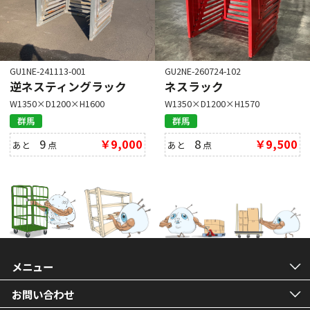
GU1NE-241113-001
GU2NE-260724-102
逆ネスティングラック
ネスラック
W1350×D1200×H1600
W1350×D1200×H1570
群馬
群馬
9
￥9,000
8
￥9,500
あと
点
あと
点
メニュー
お問い合わせ