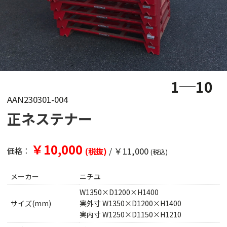
1
10
AAN230301-004
正ネステナー
￥10,000
/
￥11,000
価格：
(税抜)
(税込)
メーカー
ニチユ
W1350×D1200×H1400
サイズ(mm)
実外寸 W1350×D1200×H1400
実内寸 W1250×D1150×H1210