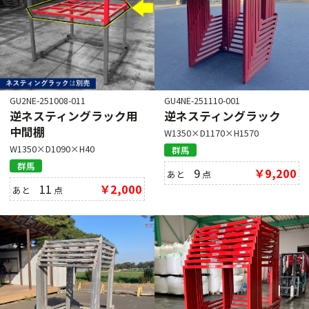
GU2NE-251008-011
GU4NE-251110-001
逆ネスティングラック用
逆ネスティングラック
中間棚
W1350×D1170×H1570
W1350×D1090×H40
群馬
群馬
9
￥9,200
あと
点
11
￥2,000
あと
点