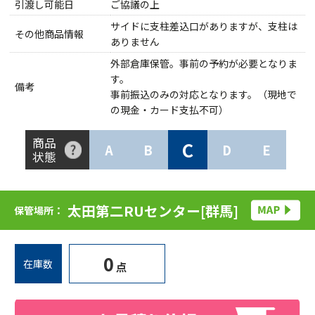
引渡し可能日
ご協議の上
サイドに支柱差込口がありますが、支柱は
その他商品情報
ありません
外部倉庫保管。事前の予約が必要となりま
す。
備考
事前振込のみの対応となります。（現地で
の現金・カード支払不可）
商品
C
A
B
D
E
状態
太田第二RUセンター[群馬]
保管場所：
0
在庫数
点