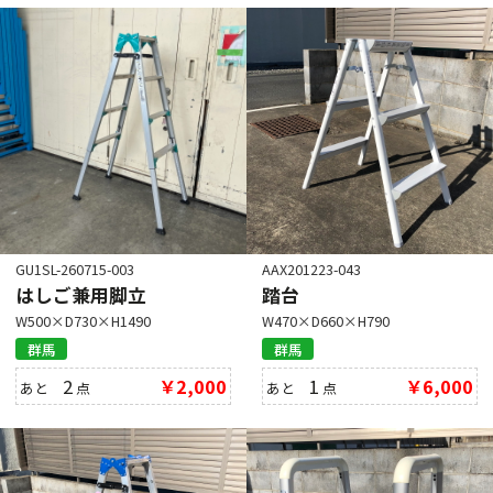
GU1SL-260715-003
AAX201223-043
はしご兼用脚立
踏台
W500×D730×H1490
W470×D660×H790
群馬
群馬
2
￥2,000
1
￥6,000
あと
点
あと
点