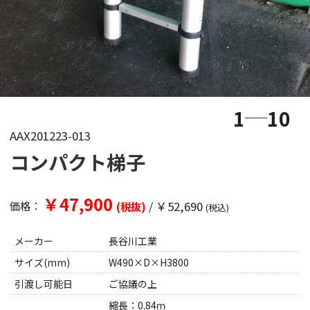
1
10
AAX201223-013
コンパクト梯子
￥47,900
/
￥52,690
価格：
(税抜)
(税込)
メーカー
長谷川工業
サイズ(mm)
W490×D×H3800
引渡し可能日
ご協議の上
縮長：0.84ｍ