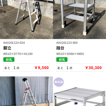
AAX201223-024
AAX201223-003
脚立
踏台
W510×D770×H1100
W510×D560×H650
群馬
群馬
1
￥9,500
1
￥30,300
あと
点
あと
点