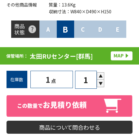
その他商品情報
質量：13.6Kg
収納寸法：W840×D490×H150
商品
B
A
C
D
E
状態
太田RUセンター[群馬]
保管場所：
▲
1
在庫数
点
▼
商品について問合わせる