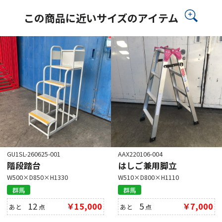
この商品に近いサイズのアイテム
GU1SL-260625-001
AAX220106-004
階段踏台
はしご兼用脚立
W500×D850×H1330
W510×D800×H1110
群馬
群馬
12
￥15,000
5
￥7,000
あと
点
あと
点