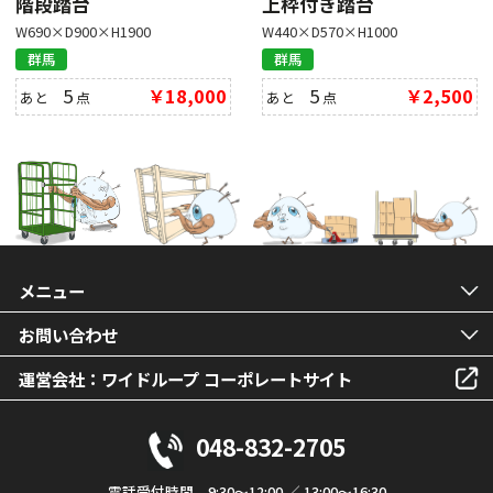
階段踏台
上枠付き踏台
W690×D900×H1900
W440×D570×H1000
群馬
群馬
5
￥18,000
5
￥2,500
あと
点
あと
点
メニュー
お問い合わせ
運営会社：ワイドループ コーポレートサイト
048-832-2705
電話受付時間 9:30～12:00 ／ 13:00～16:30