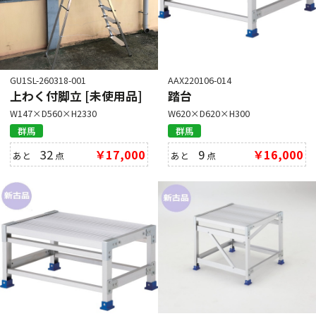
GU1SL-260318-001
AAX220106-014
上わく付脚立 [未使用品]
踏台
W147×D560×H2330
W620×D620×H300
群馬
群馬
32
￥17,000
9
￥16,000
あと
点
あと
点