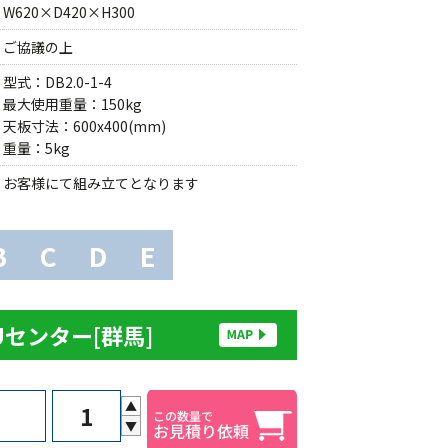
W620×D420×H300
ご協議の上
型式：DB2.0-1-4
最大使用重量：150kg
天板寸法：600x400(mm)
重量：5kg
お客様にて組み立てとなります
B
C
D
E
Uセンター[群馬]
▲
▼