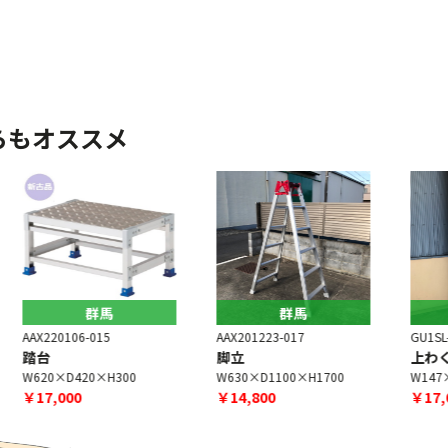
らもオススメ
群馬
群馬
AAX201223-017
GU1SL-260318-001
G
脚立
上わく付脚立 [未使用品]
W630×D1100×H1700
W147×D560×H2330
￥14,800
￥17,000