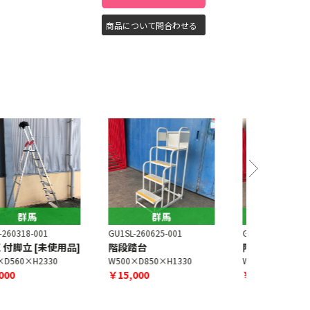
商品について問合わせる
群馬
群馬
U1SL-260625-001
GU1SL-260625-002
GU1SL-2504
階段踏台
階段踏台
上枠付き
W500×D850×H1330
W690×D900×H1900
W440×D57
￥15,000
￥18,000
￥2,500