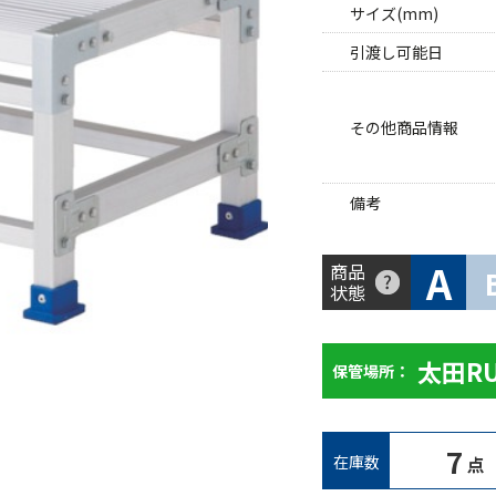
サイズ(mm)
引渡し可能日
その他商品情報
備考
A
商品
状態
太田R
保管場所：
7
在庫数
点