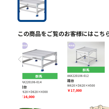
この商品をご覧のお客様にはこち
群馬
AAX220106-012
馬
群馬
踏台
4
AAX220106-015
W620×D620×H500
踏台
￥17,000
H300
W620×D420×H300
￥17,000