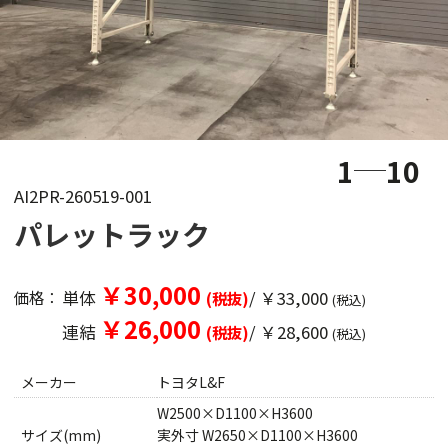
1
10
AI2PR-260519-001
パレットラック
￥30,000
単体
/ ￥33,000
価格：
(税抜)
(税込)
￥26,000
連結
/ ￥28,600
(税抜)
(税込)
メーカー
トヨタL&F
W2500×D1100×H3600
サイズ(mm)
実外寸 W2650×D1100×H3600