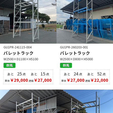
GU1PR-241115-004
GU1PR-260203-001
パレットラック
パレットラック
W2500×D1100×H5100
W2500×D800×H5000
群馬
群馬
25
15
24
52
あと
点
あと
点
あと
点
あと
点
￥29,000
￥27,000
￥27,000
￥22,000
単体
連結
単体
連結