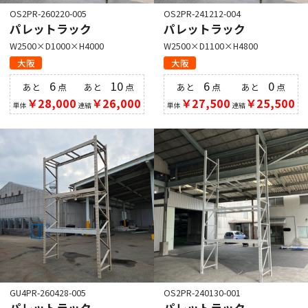
OS2PR-260220-005
OS2PR-241212-004
パレットラック
パレットラック
W2500×D1000×H4000
W2500×D1100×H4800
大阪
大阪
6
10
6
0
あと
点
あと
点
あと
点
あと
点
￥28,000
￥26,000
￥27,500
￥25,500
単体
連結
単体
連結
GU4PR-260428-005
OS2PR-240130-001