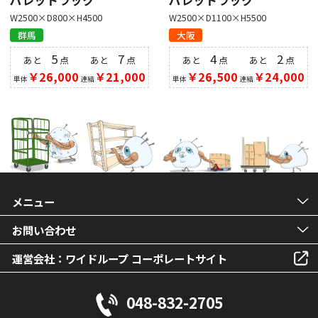
パレットラック
パレットラック
W2500×D800×H4500
W2500×D1100×H5500
群馬
大阪
5
7
4
2
あと
点
あと
点
あと
点
あと
点
￥26,000
￥21,000
￥26,500
￥24,000
単体
連結
単体
連結
メニュー
お問い合わせ
運営会社：ワイドループ コーポレートサイト
048-832-2705