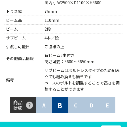
実内寸 W2500×D1100×H3600
トラス幅
75mm
ビーム高
110mm
ビーム
2段
サブビーム
4本／段
引渡し可能日
ご協議の上
背ビーム2本付き
その他商品情報
高さ可変：3600～3650mm
サブビームはボルトレスタイプのため組み
立ても組み換えも簡単です
備考
ベースのボルトを調整することで高さを調
整することができます
商品
B
A
C
D
E
状態