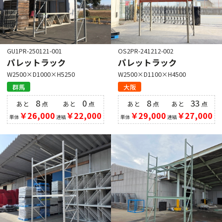
GU1PR-250121-001
OS2PR-241212-002
パレットラック
パレットラック
W2500×D1000×H5250
W2500×D1100×H4500
群馬
大阪
8
0
8
33
あと
点
あと
点
あと
点
あと
点
￥26,000
￥22,000
￥29,000
￥27,000
単体
連結
単体
連結