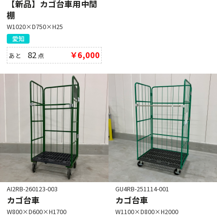
【新品】カゴ台車用中間
棚
W1020×D750×H25
愛知
82
￥6,000
あと
点
AI2RB-260123-003
GU4RB-251114-001
カゴ台車
カゴ台車
W800×D600×H1700
W1100×D800×H2000