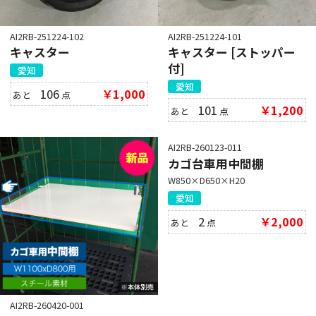
AI2RB-251224-102
AI2RB-251224-101
キャスター
キャスター [ストッパー
付]
愛知
愛知
106
￥1,000
あと
点
101
￥1,200
あと
点
AI2RB-260123-011
カゴ台車用中間棚
W850×D650×H20
愛知
2
￥2,000
あと
点
AI2RB-260420-001