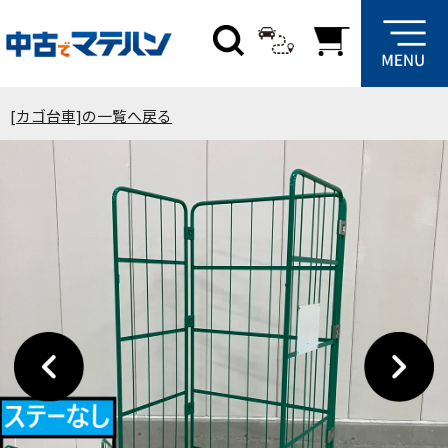
[カゴ台車]の一覧へ戻る