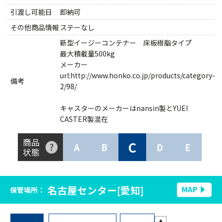
引渡し可能日
即納可
その他商品情報
ステーなし
新型イージーコンテナー 床板樹脂タイプ
最大積載量500kg
メーカー
url:http://www.honko.co.jp/products/category-
備考
2/98/
キャスターのメーカーはnansin製とYUEI
CASTER製混在
商品
C
A
B
D
E
状態
名古屋センター[愛知]
保管場所：
▲