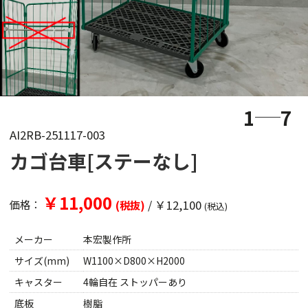
1
7
AI2RB-251117-003
カゴ台車[ステーなし]
￥11,000
/
￥12,100
価格：
(税抜)
(税込)
メーカー
本宏製作所
サイズ(mm)
W1100×D800×H2000
キャスター
4輪自在 ストッパーあり
底板
樹脂