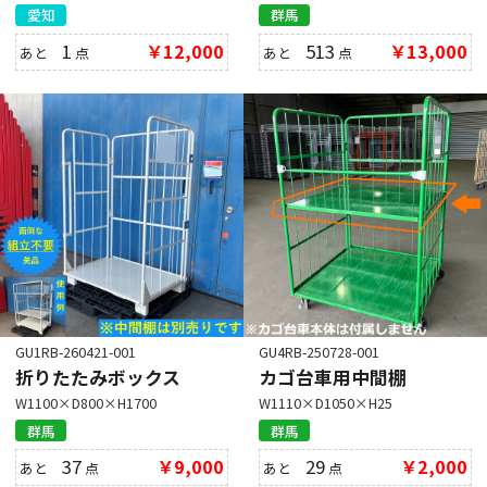
愛知
群馬
1
￥12,000
513
￥13,000
あと
点
あと
点
GU1RB-260421-001
GU4RB-250728-001
折りたたみボックス
カゴ台車用中間棚
W1100×D800×H1700
W1110×D1050×H25
群馬
群馬
37
￥9,000
29
￥2,000
あと
点
あと
点