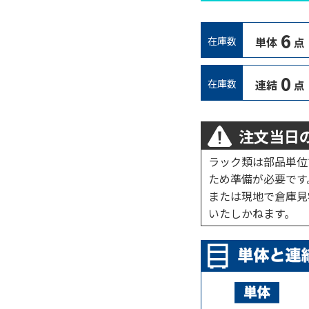
6
在庫数
単体
点
0
在庫数
連結
点
注文当日の
ラック類は部品単位
ため準備が必要です
または現地で倉庫見
いたしかねます。