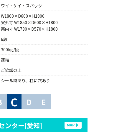
ワイ・ケイ・スパック
W1800×D600×H1800
実外寸 W1850×D600×H1800
実内寸 W1730×D570×H1800
6段
300kg/段
連結
ご協議の上
シール跡あり、柱に穴あり
C
B
D
E
センター[愛知]