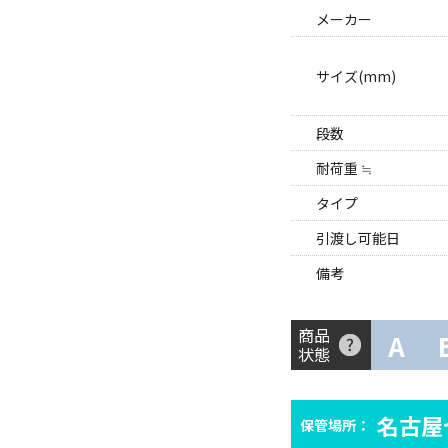
メーカー
サイズ(mm)
段数
耐荷重 ≒
タイプ
引渡し可能日
備考
商品
A
状態
名古屋
保管場所：