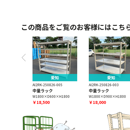
この商品をご覧のお客様にはこち
知
愛知
愛知
-001
AI2RK-250826-005
AI2RK-250826-003
ク
中量ラック
中量ラック
×H2100
W1800×D600×H1800
W1800×D900×H1800
￥18,500
￥18,000