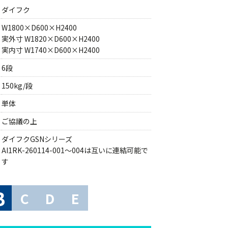
ダイフク
W1800×D600×H2400
実外寸 W1820×D600×H2400
実内寸 W1740×D600×H2400
6段
150kg/段
単体
ご協議の上
ダイフクGSNシリーズ
AI1RK-260114-001～004は互いに連結可能で
す
B
C
D
E