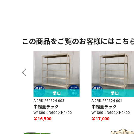
この商品をご覧のお客様にはこち
知
愛知
愛知
-001
AI2RK-260624-003
AI2RK-260624-001
中軽量ラック
中軽量ラック
×H1800
W1800×D600×H2400
W1800×D600×H2400
￥16,500
￥17,000