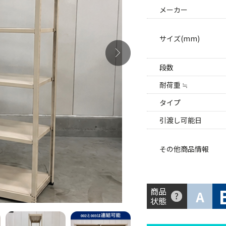
メーカー
サイズ(mm)
段数
耐荷重 ≒
タイプ
引渡し可能日
その他商品情報
商品
A
状態