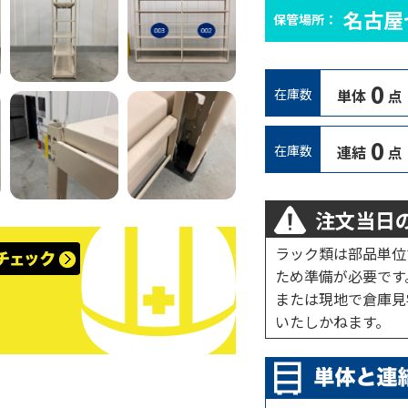
名古屋
保管場所：
0
在庫数
単体
点
0
在庫数
連結
点
注文当日の
ラック類は部品単位
ため準備が必要です
または現地で倉庫見
いたしかねます。