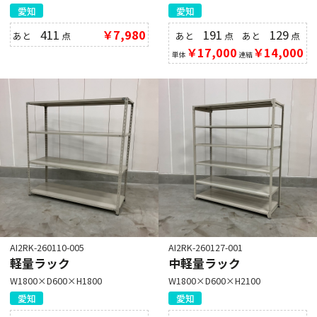
愛知
愛知
411
￥7,980
191
129
あと
点
あと
点
あと
点
￥17,000
￥14,000
単体
連結
AI2RK-260110-005
AI2RK-260127-001
軽量ラック
中軽量ラック
W1800×D600×H1800
W1800×D600×H2100
愛知
愛知