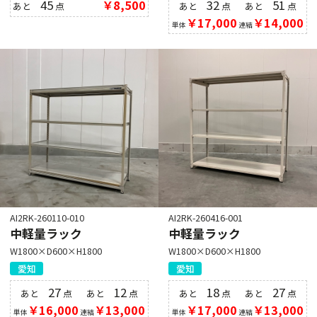
45
￥8,500
32
51
あと
点
あと
点
あと
点
￥17,000
￥14,000
単体
連結
AI2RK-260110-010
AI2RK-260416-001
中軽量ラック
中軽量ラック
W1800×D600×H1800
W1800×D600×H1800
愛知
愛知
27
12
18
27
あと
点
あと
点
あと
点
あと
点
￥16,000
￥13,000
￥17,000
￥13,000
単体
連結
単体
連結