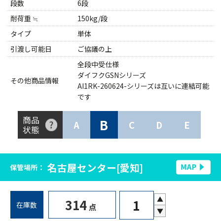
段数
6段
耐荷重 ≒
150kg/段
タイプ
単体
引渡し可能日
ご協議の上
全段中受仕様
ダイフクGSNシリーズ
その他商品情報
AI1RK-260624-シリーズは互いに連結可能
です
商品
B
A
C
D
E
状態
名古屋センター[愛知]
保管場所：
▲
314
在庫数
点
▼