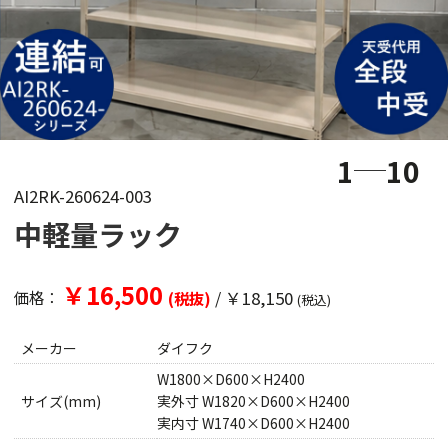
1
10
AI2RK-260624-003
中軽量ラック
￥16,500
/
￥18,150
価格：
(税抜)
(税込)
メーカー
ダイフク
W1800×D600×H2400
サイズ(mm)
実外寸 W1820×D600×H2400
実内寸 W1740×D600×H2400