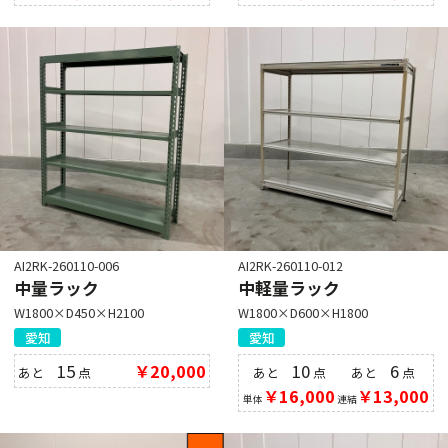
AI2RK-260110-006
AI2RK-260110-012
中量ラック
中軽量ラック
W1800×D450×H2100
W1800×D600×H1800
愛知
愛知
15
￥20,000
10
6
あと
点
あと
点
あと
点
￥16,000
￥13,000
単体
連結