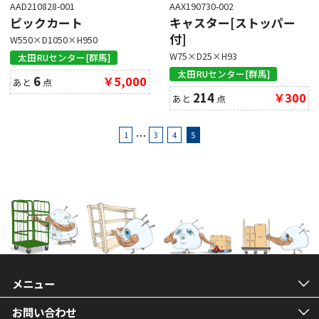
AAD210828-001
AAX190730-002
ピックカート
キャスター[ストッパー
付]
W550×D1050×H950
W75×D25×H93
太田RUセンター[群馬]
太田RUセンター[群馬]
6
￥5,000
あと
点
214
￥300
あと
点
…
1
3
4
5
メニュー
お問い合わせ