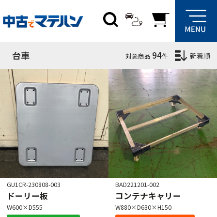
絞り込み条件
サブカテゴリ
台車
94
新着順
対象商品
件
在庫場所
群馬
埼玉
愛知
大阪
GU1CR-230808-003
BAD221201-002
ドーリー板
コンテナキャリー
W600×D555
W880×D630×H150
クリア