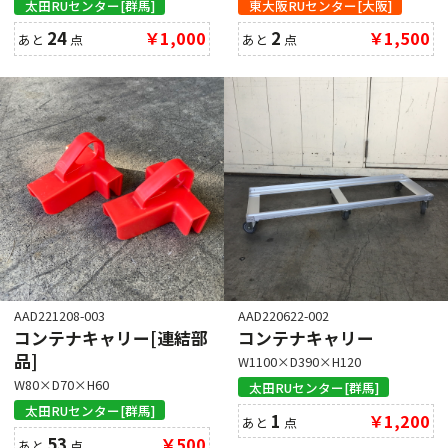
太田RUセンター[群馬]
東大阪RUセンター[大阪]
24
￥1,000
2
￥1,500
あと
点
あと
点
AAD221208-003
AAD220622-002
コンテナキャリー[連結部
コンテナキャリー
品]
W1100×D390×H120
W80×D70×H60
太田RUセンター[群馬]
太田RUセンター[群馬]
1
￥1,200
あと
点
53
￥500
あと
点