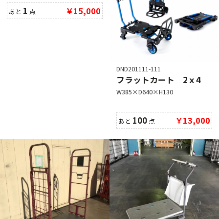
1
￥15,000
あと
点
DND201111-111
フラットカート 2ｘ4
W385×D640×H130
メーカー直送
100
￥13,000
あと
点