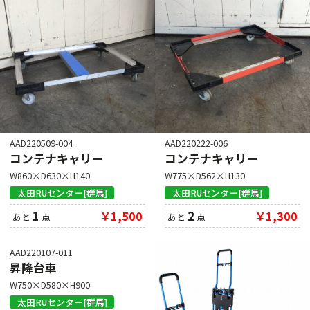
AAD220509-004
AAD220222-006
コンテナキャリー
コンテナキャリー
W860×D630×H140
W775×D562×H130
太田RUセンター[群馬]
太田RUセンター[群馬]
1
￥1,500
2
￥1,300
あと
点
あと
点
AAD220107-011
昇降台車
W750×D580×H900
太田RUセンター[群馬]