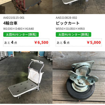
AAD210115-001
AAD210828-002
4輪台車
ピックカート
W1030×D480×H1640
W550×D1050×H950
太田RUセンター[群馬]
太田RUセンター[群馬]
4
￥6,500
6
￥5,000
あと
点
あと
点