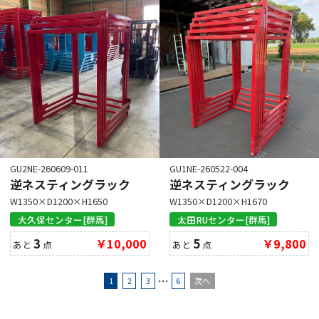
GU2NE-260609-011
GU1NE-260522-004
逆ネスティングラック
逆ネスティングラック
W1350×D1200×H1650
W1350×D1200×H1670
大久保センター[群馬]
太田RUセンター[群馬]
3
￥10,000
5
￥9,800
あと
点
あと
点
…
1
2
3
6
次へ