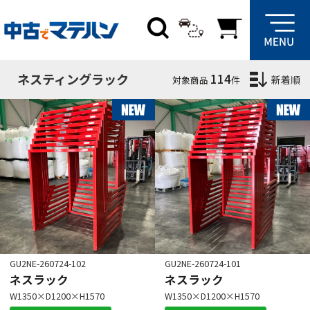
絞り込み条件
サイズ
ネスティングラック
114
新着順
対象商品
件
W
mm
D
mm
H
mm
タイプ
正
逆
パレトップ
GU2NE-260724-102
GU2NE-260724-101
ネスラック
ネスラック
在庫場所
W1350×D1200×H1570
W1350×D1200×H1570