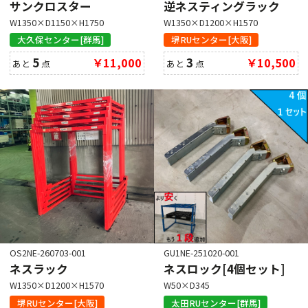
サンクロスター
逆ネスティングラック
W1350×D1150×H1750
W1350×D1200×H1570
大久保センター[群馬]
堺RUセンター[大阪]
5
￥11,000
3
￥10,500
あと
点
あと
点
OS2NE-260703-001
GU1NE-251020-001
ネスラック
ネスロック[4個セット]
W1350×D1200×H1570
W50×D345
堺RUセンター[大阪]
太田RUセンター[群馬]