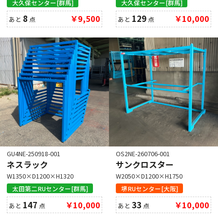
群馬
埼玉
愛知
大阪
大久保センター[群馬]
大久保センター[群馬]
8
￥9,500
129
￥10,000
あと
点
あと
点
クリア
GU4NE-250918-001
OS2NE-260706-001
ネスラック
サンクロスター
W1350×D1200×H1320
W2050×D1200×H1750
太田第二RUセンター[群馬]
堺RUセンター[大阪]
147
￥10,000
33
￥10,000
あと
点
あと
点