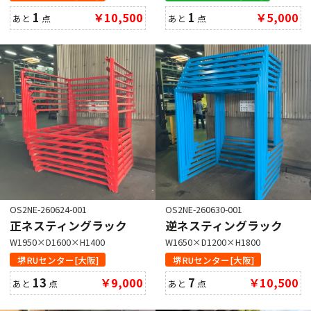
1
￥10,500
1
￥5,000
あと
点
あと
点
OS2NE-260624-001
OS2NE-260630-001
正ネスティングラック
逆ネスティングラック
W1950×D1600×H1400
W1650×D1200×H1800
堺RUセンター[大阪]
堺RUセンター[大阪]
13
￥9,000
7
￥10,500
あと
点
あと
点