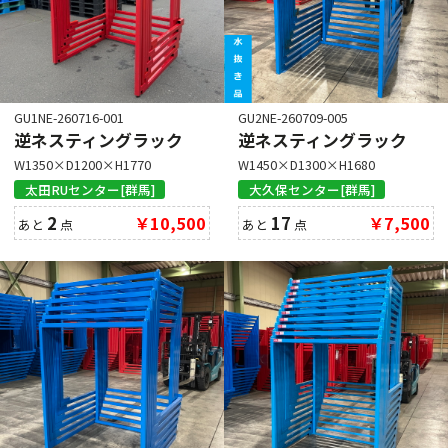
GU1NE-260716-001
GU2NE-260709-005
逆ネスティングラック
逆ネスティングラック
W1350×D1200×H1770
W1450×D1300×H1680
太田RUセンター[群馬]
大久保センター[群馬]
2
￥10,500
17
￥7,500
あと
点
あと
点