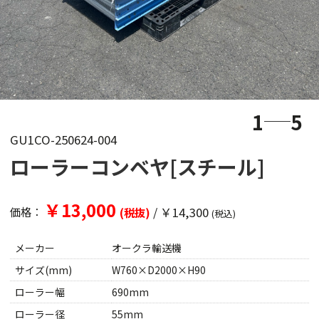
1
5
GU1CO-250624-004
ローラーコンベヤ[スチール]
￥13,000
/
￥14,300
価格：
(税抜)
(税込)
メーカー
オークラ輸送機
サイズ(mm)
W760×D2000×H90
ローラー幅
690mm
ローラー径
55mm