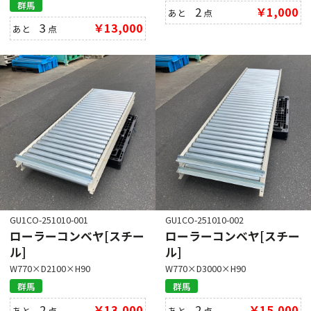
群馬
2
￥1,000
あと
点
3
￥13,000
あと
点
GU1CO-251010-001
GU1CO-251010-002
ローラーコンベヤ[スチー
ローラーコンベヤ[スチー
ル]
ル]
W770×D2100×H90
W770×D3000×H90
群馬
群馬
2
￥13,000
2
￥15,000
あと
点
あと
点