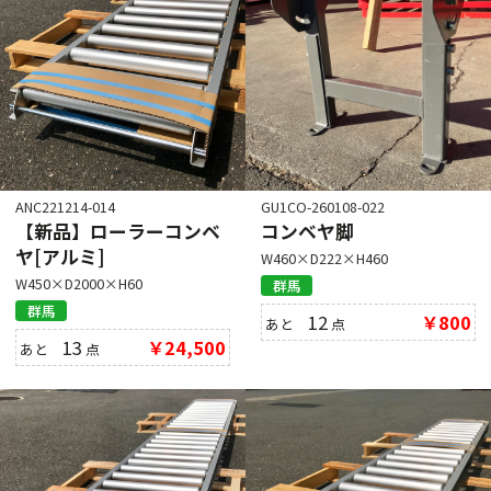
ANC221214-014
GU1CO-260108-022
【新品】ローラーコンベ
コンベヤ脚
ヤ[アルミ]
W460×D222×H460
W450×D2000×H60
群馬
群馬
12
￥800
あと
点
13
￥24,500
あと
点