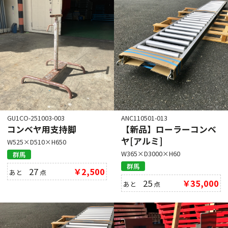
GU1CO-251003-003
ANC110501-013
コンベヤ用支持脚
【新品】ローラーコンベ
ヤ[アルミ]
W525×D510×H650
W365×D3000×H60
群馬
群馬
27
￥2,500
あと
点
25
￥35,000
あと
点