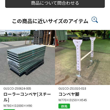
商品について問合わせる
この商品に近いサイズのアイテム
GU1CO-250624-005
GU1CO-251010-018
ローラーコンベヤ[スチー
コンベヤ脚
ル]
W770×D150×H545
W780×D2000×H90
群馬