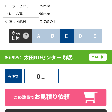
ローラーピッチ
75mm
フレーム高
90mm
引渡し可能日
ご協議の上
商品
C
A
B
D
E
状態
太田RUセンター[群馬]
保管場所：
0
在庫数
点