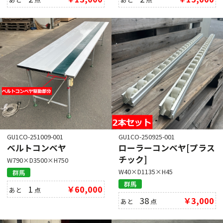
GU1CO-251009-001
GU1CO-250925-001
ベルトコンベヤ
ローラーコンベヤ[プラス
チック]
W790×D3500×H750
W40×D1135×H45
群馬
群馬
1
￥60,000
あと
点
38
￥3,000
あと
点