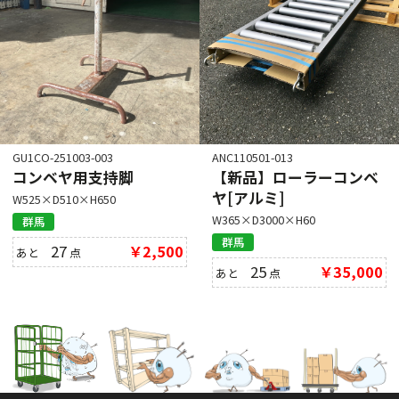
GU1CO-251003-003
ANC110501-013
コンベヤ用支持脚
【新品】ローラーコンベ
ヤ[アルミ]
W525×D510×H650
W365×D3000×H60
群馬
群馬
27
￥2,500
あと
点
25
￥35,000
あと
点