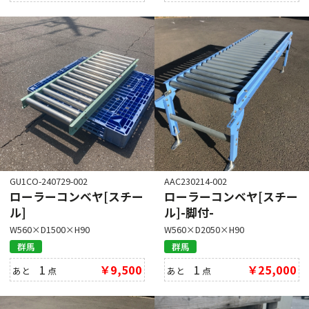
GU1CO-240729-002
AAC230214-002
ローラーコンベヤ[スチー
ローラーコンベヤ[スチー
ル]
ル]-脚付-
W560×D1500×H90
W560×D2050×H90
群馬
群馬
1
￥9,500
1
￥25,000
あと
点
あと
点