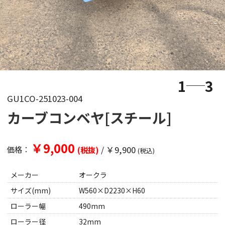
1
3
GU1CO-251023-004
カーブコンベヤ[スチール]
￥9,000
/
￥9,900
価格：
(税抜)
(税込)
メーカー
オークラ
サイズ(mm)
W560×D2230×H60
ローラー幅
490mm
ローラー径
32mm