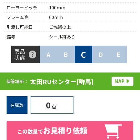
ローラーピッチ
100mm
フレーム高
60mm
引渡し可能日
ご協議の上
備考
シール跡あり
商品
C
A
B
D
E
状態
太田RUセンター[群馬]
保管場所：
0
在庫数
点