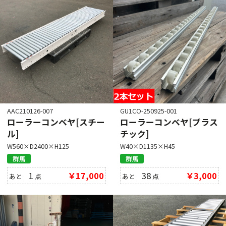
AAC210126-007
GU1CO-250925-001
ローラーコンベヤ[スチー
ローラーコンベヤ[プラス
ル]
チック]
W560×D2400×H125
W40×D1135×H45
群馬
群馬
1
￥17,000
38
￥3,000
あと
点
あと
点