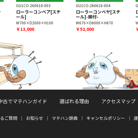
GU1CO-260618-003
GU1CO-260618-004
G
チ
ローラーコンベア[スチ
ローラーコンベヤ[スチ
ール]
ール]-脚付-
W700×D2000×H100
W670×D6000×H670
￥13,000
￥52,000
中古でマテハンガイド
選ばれる理由
アクセスマップ
るご質問
お知らせ
マテハン辞典
キャンセルポリシー
運