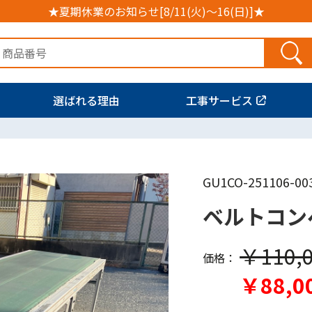
★夏期休業のお知らせ[8/11(火)～16(日)]★
選ばれる理由
工事サービス
GU1CO-251106-00
ベルトコン
￥110,
価格：
￥88,0