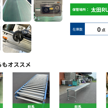
太田R
保管場所：
0
在庫数
点
らもオススメ
群馬
群馬