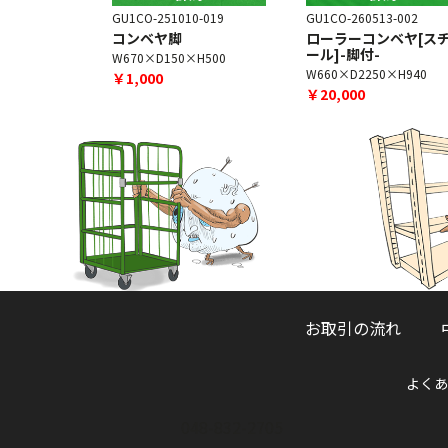
8-005
GU1CO-251010-019
GU1CO-260513-002
コンベヤ脚
ローラーコンベヤ[ス
ール]-脚付-
H700
W670×D150×H500
W660×D2250×H940
￥1,000
￥20,000
お取引の流れ
よくあ
048-832-2705