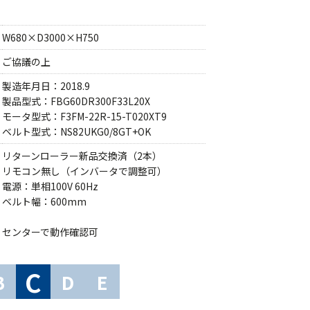
W680×D3000×H750
ご協議の上
製造年月日：2018.9
製品型式：FBG60DR300F33L20X
モータ型式：F3FM-22R-15-T020XT9
ベルト型式：NS82UKG0/8GT+OK
リターンローラー新品交換済（2本）
リモコン無し（インバータで調整可）
電源：単相100V 60Hz
ベルト幅：600mm
センターで動作確認可
C
B
D
E