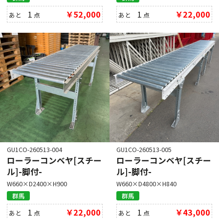
1
￥52,000
1
￥22,000
あと
点
あと
点
GU1CO-260513-004
GU1CO-260513-005
ローラーコンベヤ[スチー
ローラーコンベヤ[スチー
ル]-脚付-
ル]-脚付-
W660×D2400×H900
W660×D4800×H840
群馬
群馬
1
￥22,000
1
￥43,000
あと
点
あと
点