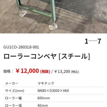
1
7
GU1CO-260318-001
ローラーコンベヤ [スチール]
￥12,000
/
￥13,200
価格：
(税抜)
(税込)
メーカー
マキテック
サイズ(mm)
W680×D3000×H60
ローラー幅
600mm
ローラー径
40mm