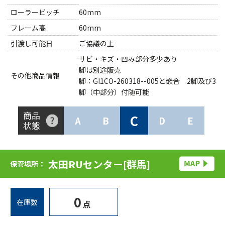
ローラーピッチ
60mm
フレーム高
60mm
引渡し可能日
ご協議の上
サビ・キズ・凹み部分多少あり
脚は別途販売
その他商品情報
脚：GI1CO-260318--005と嵌合 2脚及び3
脚（中部分）付随可能
商品
C
A
B
D
E
状態
太田RUセンター[群馬]
保管場所：
0
在庫数
点